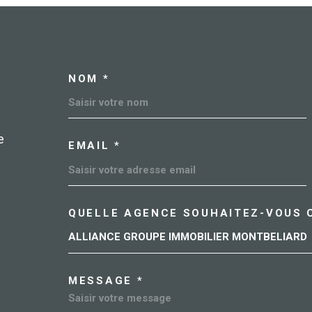
NOM *
TRAD_MELTEM_VOSC
e
EMAIL *
QUELLE AGENCE SOUHAITEZ-VOUS 
TRAD_MELTEM_VORE
ALLIANCE GROUPE IMMOBILIER MONTBELIARD
03 84 90 80 80
MESSAGE *
delle@allianceimmobilier.com