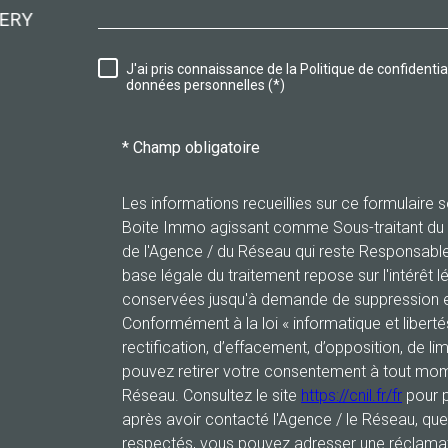
RERY
2 rue Antonio Vivaldi
90100
Delle
J'ai pris connaissance de la Politique de confidenti
RÈGLEMENTATION
données personnelles (*)
* Champ obligatoire
Les informations recueillies sur ce formulaire 
Boite Immo agissant comme Sous-traitant du tr
de l'Agence / du Réseau qui reste Responsabl
base légale du traitement repose sur l'intérêt l
conservées jusqu'à demande de suppression et
Conformément à la loi « informatique et libert
rectification, d’effacement, d’opposition, de li
pouvez retirer votre consentement à tout mom
Réseau. Consultez le site
https://cnil.fr/fr
pour p
après avoir contacté l'Agence / le Réseau, que
respectés, vous pouvez adresser une réclamat