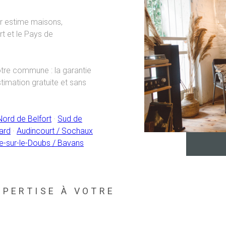
er estime maisons,
rt et le Pays de
otre commune : la garantie
stimation gratuite et sans
Nord de Belfort
·
Sud de
ard
·
Audincourt / Sochaux
le-sur-le-Doubs / Bavans
XPERTISE À VOTRE