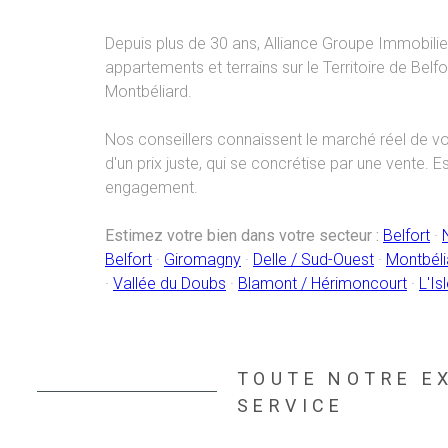
Depuis plus de 30 ans, Alliance Groupe Immobili
appartements et terrains sur le Territoire de Belfo
Montbéliard.
Nos conseillers connaissent le marché réel de v
d'un prix juste, qui se concrétise par une vente. E
engagement.
Estimez votre bien dans votre secteur :
Belfort
·
Belfort
·
Giromagny
·
Delle / Sud-Ouest
·
Montbéli
·
Vallée du Doubs
·
Blamont / Hérimoncourt
·
L'Is
TOUTE NOTRE E
SERVICE