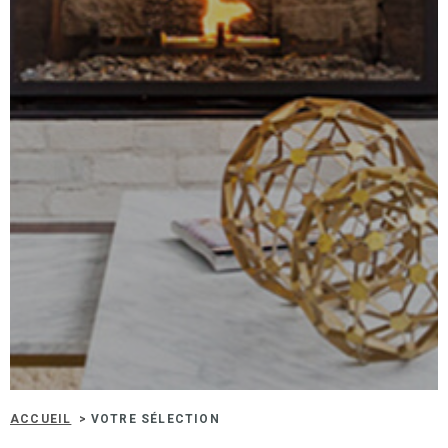
RECHERCHER
IMMOBIL
D'ENTRE
NOS BIE
VENDUS
ESTIMA
NOS
HONORA
RECRUT
ACCUEIL
VOTRE SÉLECTION