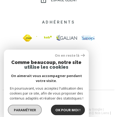
ADHÉRENTS
On en reste là
Comme beaucoup, notre site
utilise les cookies
On aimerait vous accompagner pendant
votre visite.
En poursuivant, vous acceptez l'utilisation des
cookies par ce site, afin de vous proposer des
contenus adaptés et réaliser des statistiques !
© 2026 | Tous droits réservés | Traduction powered by Google |
PARAMÉTRER
OK POUR MOI !
Nos Honoraires
Plan Du Site
Mentions Légales
Admin
Nos Liens
CGV
Politique RGPD
Cookies