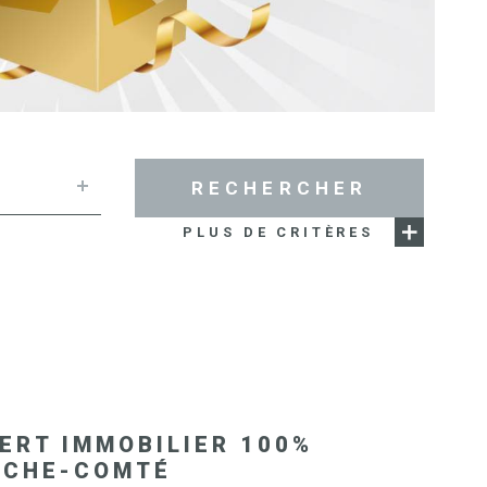
SYNDIC 
COPROPR
IMMOBIL
D'ENTRE
RECHERCHER
NOS BIE
PLUS DE CRITÈRES
VENDUS
ESTIMAT
E
NOS HON
ERT IMMOBILIER 100%
NCHE-COMTÉ