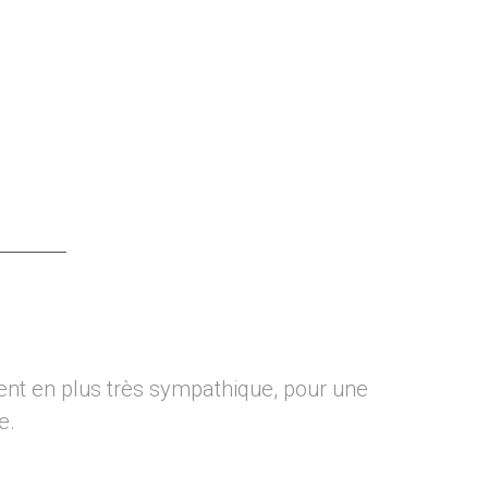
ent en plus très sympathique, pour une
Sy
2
e.