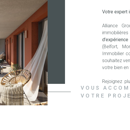
Votre expert
Alliance Gr
immobilière
d’expérienc
(Belfort, Mo
Immobilier c
souhaitez vend
votre bien en
Rejoignez p
VOUS ACCOM
Immobilier 
Immobiliers (F
VOTRE PROJ
et de la form
Découvrez no
Belfort.