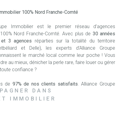
RECRUT
 immobilier 100% Nord Franche-Comté
oupe Immobilier est le premier réseau d’agences
s 100% Nord Franche-Comté. Avec plus de
30 années
e et 3 agences
réparties sur la totalité du territoire
ntbéliard et Delle), les experts d’Alliance Groupe
onnaissent le marché local comme leur poche ! Vous
re au mieux, dénicher la perle rare, faire louer ou gérer
 toute confiance ?
lus de
97% de nos clients satisfaits
. Alliance Groupe
PAGNER DANS
est membre de la Fédération Nationale des Agents
NAIM), la garantie de la qualité de service, de l’intégrité
ET IMMOBILIER
ation continue de nos collaborateurs.
tre nouveau programme neuf Les Terrasses du Lion à