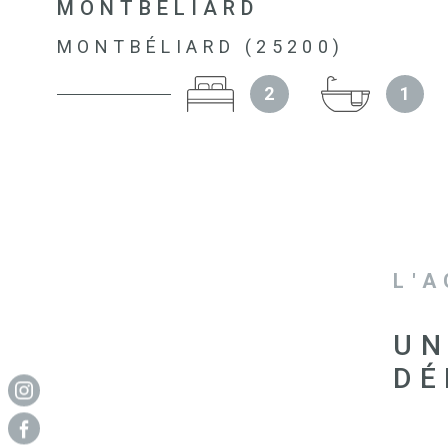
MONTBELIARD
MONTBÉLIARD (25200)
2
1
L'
UN
DÉ