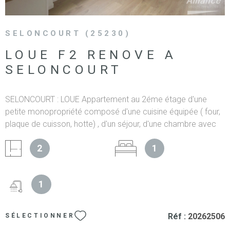
SELONCOURT (25230)
LOUE F2 RENOVE A
SELONCOURT
SELONCOURT : LOUE Appartement au 2éme étage d'une
petite monopropriété composé d'une cuisine équipée ( four,
plaque de cuisson, hotte) , d'un séjour, d'une chambre avec
rangements et une salle d'eau avec WC. L'appartement a été
2
1
entièrement renové. DISPONIBLE DE SUITE. Les
informations sur les risques auxquels ce bien est exposé
sont disponibles sur le site Géorisques
1
Réf :
20262506
SÉLECTIONNER