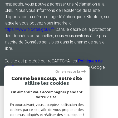
respectés, vous pouvez adresser une réclamation à la
CNIL. Nous vous informons de l’existence de la liste
d'opposition au démarchage téléphonique « Bloctel », sur
laquelle vous pouvez vous inscrire ici :
https://www.bloctel.gouv.fr
. Dans le cadre de la protection
des Données personnelles, nous vous invitons à ne pas
inscrire de Données sensibles dans le champ de saisie
libre.
Ce site est protégé par reCAPTCHA, les
Politiques de
Confidentialité
et es
Conditions d'utilisation
de Google
On en reste là
s'appliquent.
Comme beaucoup, notre site
utilise les cookies
On aimerait vous accompagner pendant
votre visite.
En poursuivant, vous acceptez l'utilisation des
ESPACE CLIENT
cookies par ce site, afin de vous proposer des
contenus adaptés et réaliser des statistiques !