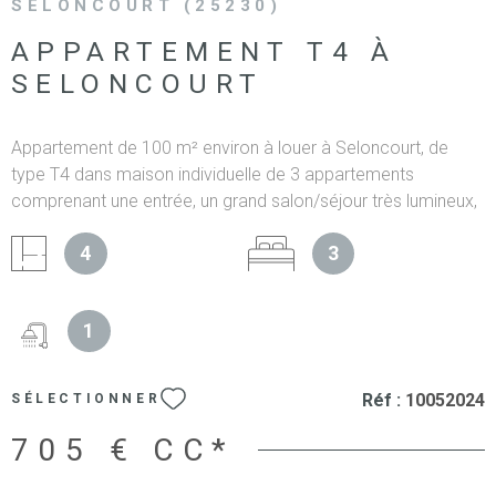
SELONCOURT (25230)
APPARTEMENT T4 À
SELONCOURT
Appartement de 100 m² environ à louer à Seloncourt, de
type T4 dans maison individuelle de 3 appartements
comprenant une entrée, un grand salon/séjour très lumineux,
une cuisine séparée, 3 chambres dont une très grande, une
4
3
salle d'eau avec douche, un wc séparé. Un jardin collectif et
une cave privative complètent cet appartement. Le
chauffage est individuel au gaz. A visiter sans tarder. RARE
1
SUR LE MARCHE Les informations sur les risques auxquels
ce bien est exposé sont disponibles sur le site Géorisques
Réf :
10052024
SÉLECTIONNER
705 €
CC*