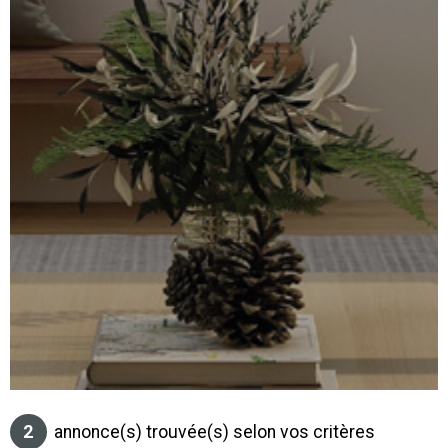
SURFACE
PLUS DE CRITÈRES
IMMOBIL
Pièces
D'ENTRE
RECHERCHER
PIÈCES
RÉFÉRENCE
NOS BIE
VENDUS
ESTIMA
NOS
HONORA
RECRUT
2
annonce(s) trouvée(s) selon vos critères