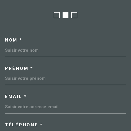
NOM *
TRAD_MELTEM_VOSCOORDO
PRÉNOM *
EMAIL *
TÉLÉPHONE *