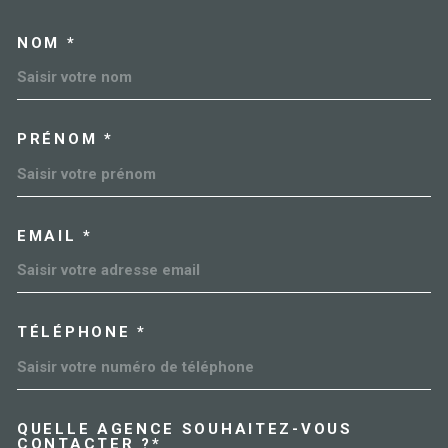
NOM *
TRAD_MELTEM_VOSCOORDO
PRÉNOM *
EMAIL *
TÉLÉPHONE *
QUELLE AGENCE SOUHAITEZ-VOUS
TRAD_MELTEM_VOREDEMAN
CONTACTER ?*