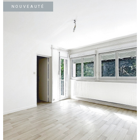
SURFACE
PLUS DE CRITÈRES
NOUVEAUTÉ
IMMOBIL
Pièces
D'ENTRE
RECHERCHER
PIÈCES
RÉFÉRENCE
NOS BIE
VENDUS
ESTIMA
NOS
HONORA
RECRUT