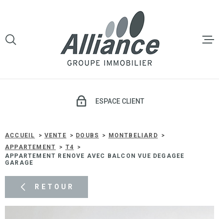
Aller
Aller
Aller
Aller
à
à
au
au
:
la
menu
contenu
VOTRE
recherche
principal
RECHERCHE
LE GROU
TYPE
D'OFFRE
VENTE
VENTE
ESPACE CLIENT
TYPE
DE
TYPE DE BIEN
LOCATI
BIEN
ACCUEIL
VENTE
DOUBS
MONTBELIARD
APPARTEMENT
T4
VILLE
APPARTEMENT RENOVE AVEC BALCON VUE DEGAGEE
GESTIO
GARAGE
LOCATIV
Budget
RETOUR
BUDGET
SYNDIC 
COPROP
Surface