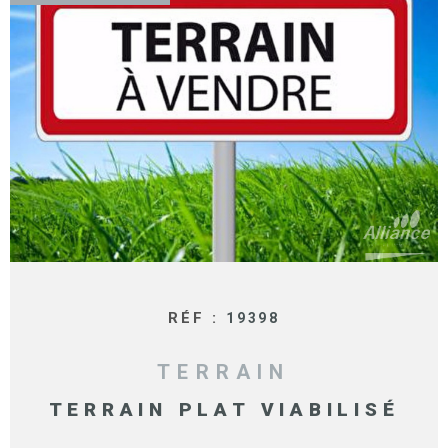
SURFACE
PLUS DE CRITÈRES
IMMOBIL
Pièces
D'ENTRE
RECHERCHER
PIÈCES
RÉFÉRENCE
NOS BIE
VENDUS
ESTIMA
NOS
HONORA
RÉF :
19398
RECRUT
TERRAIN
TERRAIN PLAT VIABILISÉ