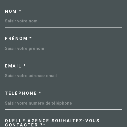
NOM *
TRAD_MELTEM_VOSCOORDO
PRÉNOM *
EMAIL *
TÉLÉPHONE *
QUELLE AGENCE SOUHAITEZ-VOUS
TRAD_MELTEM_VOREDEMAN
CONTACTER ?*