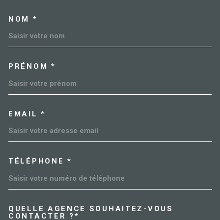
NOM *
TRAD_MELTEM_VOSCOORDO
PRÉNOM *
EMAIL *
TÉLÉPHONE *
QUELLE AGENCE SOUHAITEZ-VOUS
TRAD_MELTEM_VOREDEMAN
CONTACTER ?*