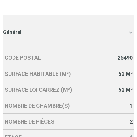
Général
CODE POSTAL
25490
Caractérisque
Valeurs
SURFACE HABITABLE (M²)
52 M²
SURFACE LOI CARREZ (M²)
52 M²
NOMBRE DE CHAMBRE(S)
1
NOMBRE DE PIÈCES
2