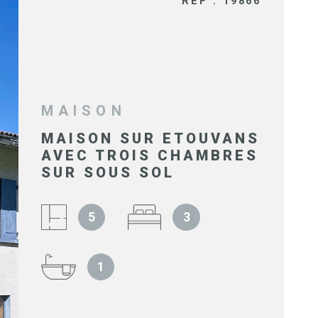
RÉF :
19866
SYNDIC 
COPROPR
IMMOBIL
D'ENTRE
MAISON
MAISON SUR ETOUVANS
NOS BIE
AVEC TROIS CHAMBRES
VENDUS
SUR SOUS SOL
5
3
ESTIMAT
1
NOS HON