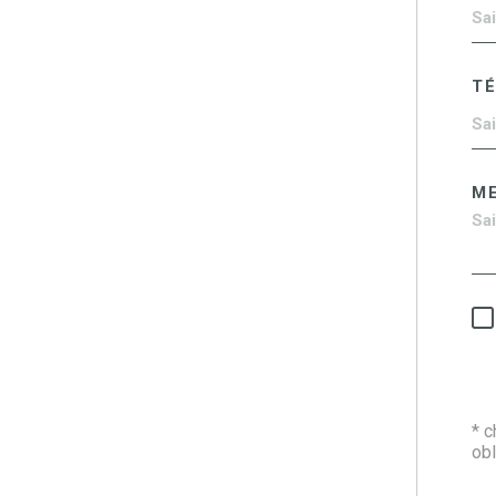
T
M
* 
obl