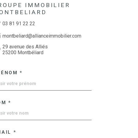
ROUPE IMMOBILIER
ONTBELIARD
03 81 91 22 22
montbeliard@allianceimmobilier.com
29 avenue des Alliés
25200 Montbéliard
RÉNOM *
OM *
AIL *