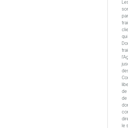
Les
son
pa
tra
cli
qui
Don
tra
l'A
jus
des
Con
lib
de 
de 
don
co
dir
le 