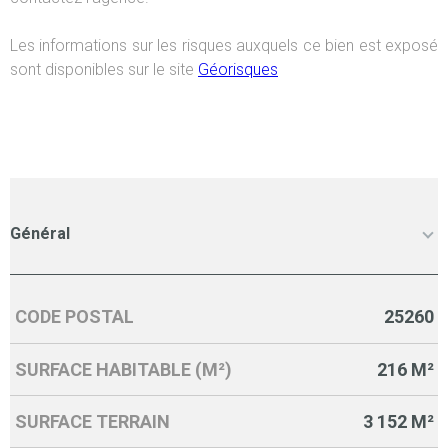
Les informations sur les risques auxquels ce bien est exposé
sont disponibles sur le site
Géorisques
Général
CODE POSTAL
25260
Caractérisque
Valeurs
SURFACE HABITABLE (M²)
216 M²
SURFACE TERRAIN
3 152 M²