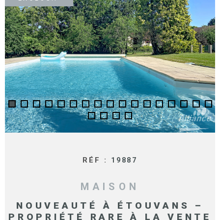
SURFACE
PLUS DE CRITÈRES
IMMOBIL
Pièces
D'ENTRE
RECHERCHER
PIÈCES
RÉFÉRENCE
NOS BIE
VENDUS
ESTIMA
NOS
HONORA
RÉF :
19887
RECRUT
MAISON
NOUVEAUTÉ À ÉTOUVANS –
PROPRIÉTÉ RARE À LA VENTE