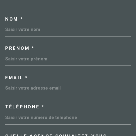
NOM *
TRAD_MELTEM_VOSCOORDO
PRÉNOM *
EMAIL *
TÉLÉPHONE *