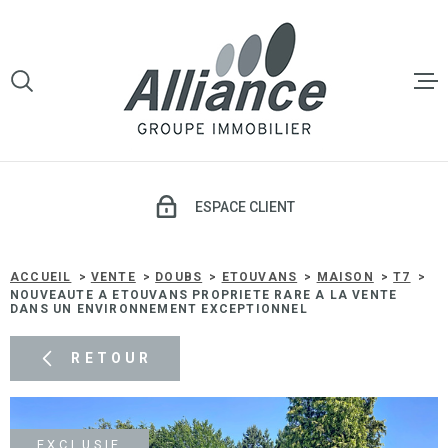
Aller
Aller
Aller
Aller
à
à
au
au
:
la
menu
contenu
VOTRE
recherche
principal
RECHERCHE
LE GROU
TYPE
D'OFFRE
VENTE
VENTE
ESPACE CLIENT
TYPE
DE
TYPE DE BIEN
LOCATI
BIEN
ACCUEIL
VENTE
DOUBS
ETOUVANS
MAISON
T7
NOUVEAUTE A ETOUVANS PROPRIETE RARE A LA VENTE
VILLE
DANS UN ENVIRONNEMENT EXCEPTIONNEL
GESTIO
LOCATIV
RETOUR
Budget
BUDGET
SYNDIC 
COPROP
Surface
EXCLUSIF