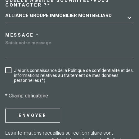
QUELLE AGENCE SOUHAITEZ-VOUS
TRAD_MELTEM_VOREDEMAN
CONTACTER ?*
ALLIANCE GROUPE IMMOBILIER MONTBELIARD
MESSAGE *
J'ai pris connaissance de la Politique de confidentialité et des
RÈGLEMENTATION
informations relatives au traitement de mes données
personnelles (*)
* Champ obligatoire
ENVOYER
Les informations recueillies sur ce formulaire sont