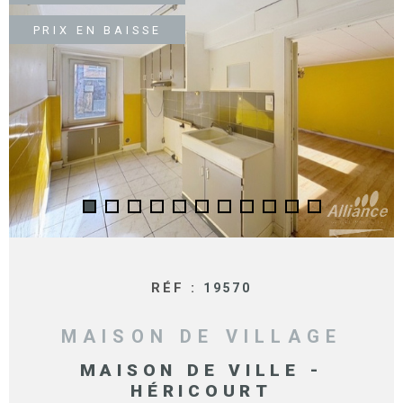
SURFACE
PLUS DE CRITÈRES
PRIX EN BAISSE
IMMOBIL
Pièces
D'ENTRE
RECHERCHER
PIÈCES
RÉFÉRENCE
NOS BIE
VENDUS
ESTIMA
NOS
HONORA
RÉF :
19570
RECRUT
MAISON DE VILLAGE
MAISON DE VILLE -
HÉRICOURT