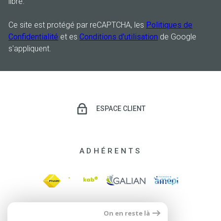
libre.
Ce site est protégé par reCAPTCHA, les
Politiques de
Confidentialité
et es
Conditions d'utilisation
de Google
s'appliquent.
ESPACE CLIENT
ADHÉRENTS
On en reste là