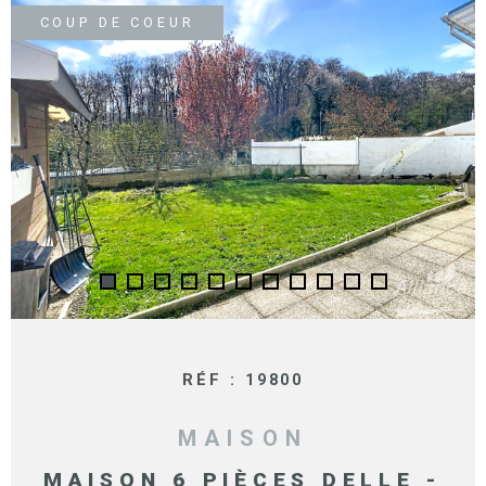
SURFACE
PLUS DE CRITÈRES
COUP DE COEUR
IMMOBIL
Pièces
D'ENTRE
RECHERCHER
PIÈCES
RÉFÉRENCE
NOS BIE
VENDUS
ESTIMA
NOS
HONORA
RECRUT
RÉF :
19800
MAISON
MAISON 6 PIÈCES DELLE -