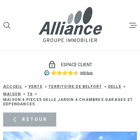
Aller
Aller
Aller
Aller
à
à
au
au
:
la
menu
contenu
VOTRE
recherche
principal
RECHERCHE
LE GROU
TYPE
D'OFFRE
VENTE
VENTE
ESPACE CLIENT
TYPE
DE
TYPE DE BIEN
LOCATI
BIEN
ACCUEIL
VENTE
TERRITOIRE DE BELFORT
DELLE
MAISON
T6
VILLE
MAISON 6 PIECES DELLE JARDIN 4 CHAMBRES GARAGES ET
GESTIO
DEPENDANCES
LOCATIV
Budget
RETOUR
BUDGET
SYNDIC 
COPROP
Surface