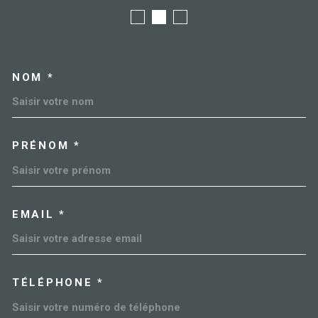
NOM *
TRAD_MELTEM_VOSCOORDO
PRÉNOM *
EMAIL *
TÉLÉPHONE *