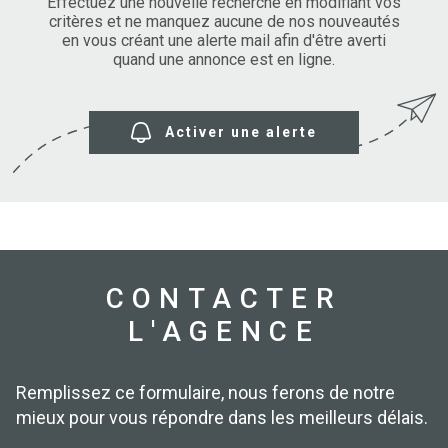
SURFACE
Effectuez une nouvelle recherche en modifiant vos
PLUS DE CRITÈRES
critères et ne manquez aucune de nos nouveautés
en vous créant une alerte mail afin d'être averti
IMMOBIL
Pièces
D'ENTRE
quand une annonce est en ligne.
RECHERCHER
PIÈCES
RÉFÉRENCE
NOS BIE
Activer une alerte
VENDUS
ESTIMA
NOS
HONORA
CONTACTER
L'AGENCE
RECRUT
Remplissez ce formulaire, nous ferons de notre
mieux pour vous répondre dans les meilleurs délais.