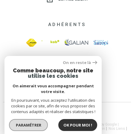
ADHÉRENTS
On en reste là
Comme beaucoup, notre site
utilise les cookies
On aimerait vous accompagner pendant
votre visite.
En poursuivant, vous acceptez l'utilisation des
cookies par ce site, afin de vous proposer des
contenus adaptés et réaliser des statistiques !
PARAMÉTRER
OK POUR MOI !
© 2026 | Tous droits réservés | Traduction powered by Google |
Nos Honoraires
Plan Du Site
Mentions Légales
Admin
Nos Liens
CGV
Politique RGPD
Cookies