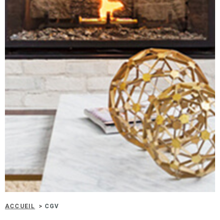
RECHERCHER
IMMOBIL
D'ENTRE
NOS BIE
VENDUS
ESTIMA
NOS
HONORA
RECRUT
ACCUEIL
CGV