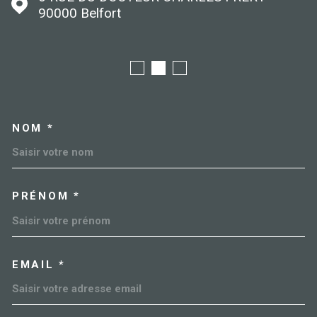
90000
Belfort
NOM *
TRAD_MELTEM_VOSCOORDO
PRÉNOM *
EMAIL *