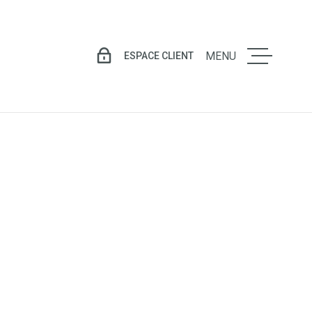
ESPACE CLIENT
MENU
LE GROU
VENTE
LOCATIO
GESTION
LOCATIV