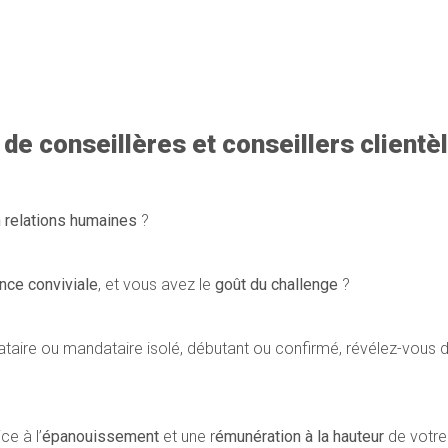
e de conseillères et conseillers client
n relations humaines
?
nce conviviale
, et vous avez le
goût du challenge
?
aire ou mandataire isolé, débutant ou confirmé, révélez-vous d
e à l’
épanouissement
et une r
émunération à la hauteur
de votr