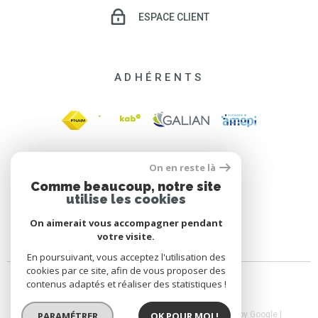
ESPACE CLIENT
ADHÉRENTS
On en reste là
Comme beaucoup, notre site
utilise les cookies
On aimerait vous accompagner pendant
votre visite.
En poursuivant, vous acceptez l'utilisation des
cookies par ce site, afin de vous proposer des
contenus adaptés et réaliser des statistiques !
© 2026 | Tous droits réservés | Traduction powered by Google |
PARAMÉTRER
OK POUR MOI !