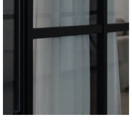
SURFACE
PLUS DE CRITÈRES
IMMOBIL
Pièces
D'ENTRE
RECHERCHER
PIÈCES
RÉFÉRENCE
NOS BIE
VENDUS
ESTIMA
NOS
HONORA
RECRUT