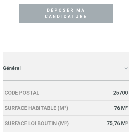
DÉPOSER MA
CANDIDATURE
Général
CODE POSTAL
25700
Caractérisque
Valeurs
SURFACE HABITABLE (M²)
76 M²
SURFACE LOI BOUTIN (M²)
75,76 M²