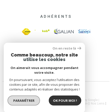
ADHÉRENTS
On en reste là
Comme beaucoup, notre site
utilise les cookies
On aimerait vous accompagner pendant
votre visite.
En poursuivant, vous acceptez l'utilisation des
cookies par ce site, afin de vous proposer des
contenus adaptés et réaliser des statistiques !
© 2026 | Tous droits réservés | Traduction powered by Google |
PARAMÉTRER
OK POUR MOI !
Nos Honoraires
Plan Du Site
Mentions Légales
Admin
Nos Liens
CGV
Politique RGPD
Cookies