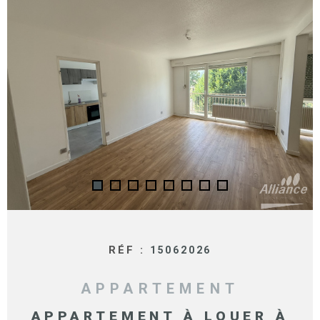
SURFACE
PLUS DE CRITÈRES
IMMOBIL
Pièces
D'ENTRE
RECHERCHER
PIÈCES
RÉFÉRENCE
NOS BIE
VENDUS
ESTIMA
NOS
HONORA
RECRUT
RÉF :
15062026
APPARTEMENT
APPARTEMENT À LOUER À