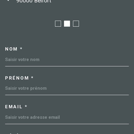
90000
Belfort
NOM *
TRAD_MELTEM_VOSCOORDO
PRÉNOM *
EMAIL *