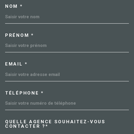
NOM *
TRAD_MELTEM_VOSCOORDO
PRÉNOM *
EMAIL *
TÉLÉPHONE *
QUELLE AGENCE SOUHAITEZ-VOUS
TRAD_MELTEM_VOREDEMAN
CONTACTER ?*