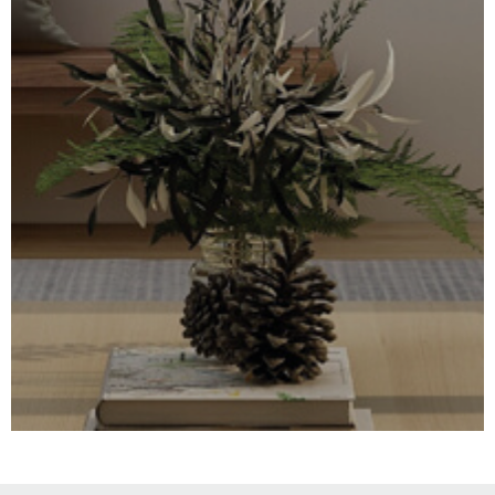
SURFACE
PLUS DE CRITÈRES
IMMOBIL
Pièces
D'ENTRE
RECHERCHER
PIÈCES
RÉFÉRENCE
NOS BIE
VENDUS
ESTIMA
NOS
HONORA
RECRUT