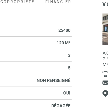
COPROPRIÉTÉ
FINANCIER
V
25400
120 M²
A
3
G
M
5
NON RENSEIGNÉ
OUI
DÉGAGÉE