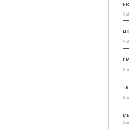
P
N
EM
T
M