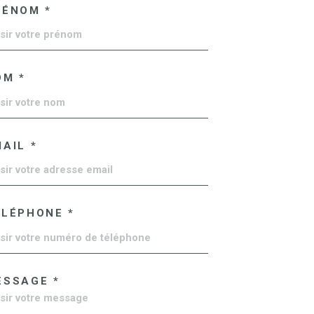
RÉNOM *
OM *
AIL *
ÉLÉPHONE *
ESSAGE *