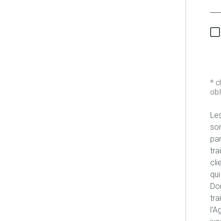
* 
obl
Les
son
pa
tra
cli
qui
Don
tra
l'A