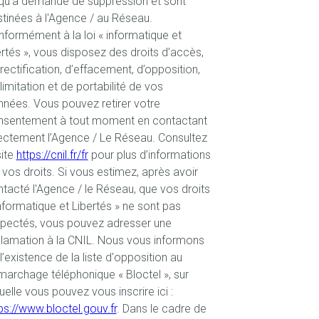
qu'à demande de suppression et sont
tinées à l'Agence / au Réseau.
formément à la loi « informatique et
ertés », vous disposez des droits d’accès,
rectification, d’effacement, d’opposition,
limitation et de portabilité de vos
nées. Vous pouvez retirer votre
nsentement à tout moment en contactant
ectement l’Agence / Le Réseau. Consultez
site
https://cnil.fr/fr
pour plus d’informations
 vos droits. Si vous estimez, après avoir
tacté l'Agence / le Réseau, que vos droits
nformatique et Libertés » ne sont pas
spectés, vous pouvez adresser une
lamation à la CNIL. Nous vous informons
l’existence de la liste d'opposition au
archage téléphonique « Bloctel », sur
uelle vous pouvez vous inscrire ici :
ps://www.bloctel.gouv.fr
. Dans le cadre de