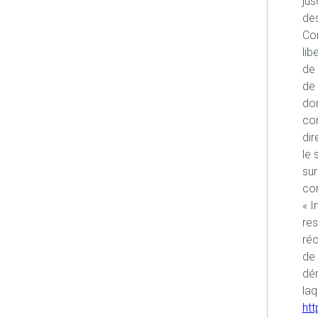
jus
des
Con
lib
de 
de 
don
co
dir
le 
sur
con
« I
re
réc
de 
dém
laq
htt