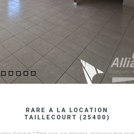
RARE A LA LOCATION
TAILLECOURT (25400)
plex d'environ 120m² avec vue dégagée, et terrasse bien orien