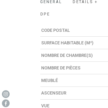
GÉNÉRAL
DÉTAILS +
DPE
CODE POSTAL
Caractérisque
Valeurs
SURFACE HABITABLE (M²)
NOMBRE DE CHAMBRE(S)
NOMBRE DE PIÈCES
MEUBLÉ
ASCENSEUR
VUE