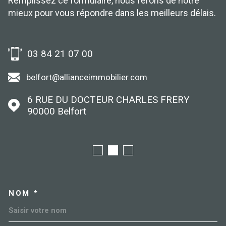
Remplissez ce formulaire, nous ferons de notre
mieux pour vous répondre dans les meilleurs délais.
03 84 21 07 00
belfort@allianceimmobilier.com
6 RUE DU DOCTEUR CHARLES FRERY
90000
Belfort
NOM *
TRAD_MELTEM_VOSCOORDO