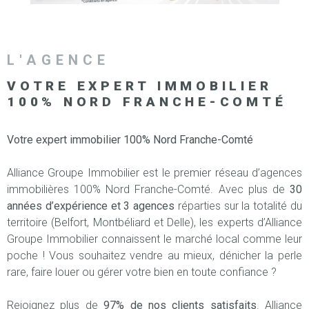
SURFACE
PLUS DE CRITÈRES
IMMOBIL
Pièces
D'ENTRE
RECHERCHER
PIÈCES
L'AGENCE
RÉFÉRENCE
NOS BIE
VOTRE EXPERT IMMOBILIER
VENDUS
100%
NORD FRANCHE-COMTÉ
ESTIMA
Votre expert immobilier 100% Nord Franche-Comté
Alliance Groupe Immobilier est le premier réseau d’agences
NOS
immobilières 100% Nord Franche-Comté. Avec plus de
30
HONORA
années d’expérience et 3 agences
réparties sur la totalité du
territoire (Belfort, Montbéliard et Delle), les experts d’Alliance
RECRUT
Groupe Immobilier connaissent le marché local comme leur
poche ! Vous souhaitez vendre au mieux, dénicher la perle
rare, faire louer ou gérer votre bien en toute confiance ?
Rejoignez plus de
97% de nos clients satisfaits
. Alliance