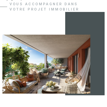
VOUS ACCOMPAGNER DANS
Groupe Immobilier est membre de la Fédération Nationale
VOTRE PROJET IMMOBILIER
des Agents Immobiliers (FNAIM), la garantie de la qualité de
service, de l’intégrité et de la formation continue de nos
collaborateurs.
Découvrez notre nouveau programme neuf Les Terrasses du
Lion à Belfort.