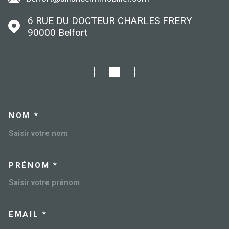
6 RUE DU DOCTEUR CHARLES FRERY
90000
Belfort
NOM *
TRAD_MELTEM_VOSCOORDO
PRÉNOM *
EMAIL *