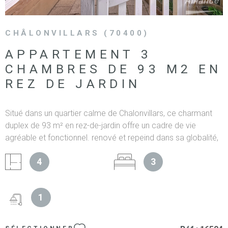
CHÂLONVILLARS (70400)
APPARTEMENT 3
CHAMBRES DE 93 M2 EN
REZ DE JARDIN
Situé dans un quartier calme de Chalonvillars, ce charmant
duplex de 93 m² en rez-de-jardin offre un cadre de vie
agréable et fonctionnel. renové et repeind dans sa globalité,
il comprend : Rez-de-chaussée : Sas d’entrée Cuisine
4
3
indépendante Vestibule Salle d’eau entièrement rénovée
avec douche et meuble vasque et colonne de rangement
WC séparé Salon-séjour lumineux À l’étage : 3 chambres,
1
dont une avec point d’eau (meuble vasque) et WC Extérieurs :
Cour privative Terrasse idéale pour les beaux jours Annexes :
2 garages Équipements : Chaudière fioul a condensation