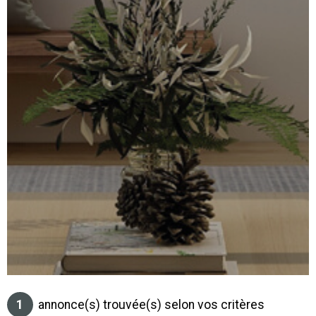
SURFACE
PLUS DE CRITÈRES
IMMOBIL
Pièces
D'ENTRE
RECHERCHER
PIÈCES
RÉFÉRENCE
NOS BIE
VENDUS
ESTIMA
NOS
HONORA
RECRUT
1
annonce(s) trouvée(s) selon vos critères