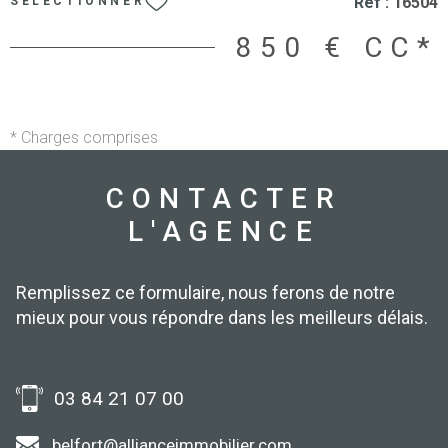
Réf :
16504
SÉLECTIONNER
programmable economique Production d’eau chaude par
ballon électrique travaux d isolation exterieur prevu dans
850 €
CC*
quelques mois Les informations sur les risques auxquels ce
bien est exposé sont disponibles sur le site Géorisques
* Charges comprises
CONTACTER
L'AGENCE
Remplissez ce formulaire, nous ferons de notre
mieux pour vous répondre dans les meilleurs délais.
03 84 21 07 00
belfort@allianceimmobilier.com