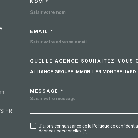
NOM *
TRAD_MELTEM_VOSC
e
EMAIL *
QUELLE AGENCE SOUHAITEZ-VOUS 
TRAD_MELTEM_VORE
ALLIANCE GROUPE IMMOBILIER MONTBELIARD
03 84 90 80 80
MESSAGE *
delle@allianceimmobilier.com
RERY
2 rue Antonio Vivaldi
90100
Delle
J'ai pris connaissance de la Politique de confidenti
RÈGLEMENTATION
données personnelles (*)