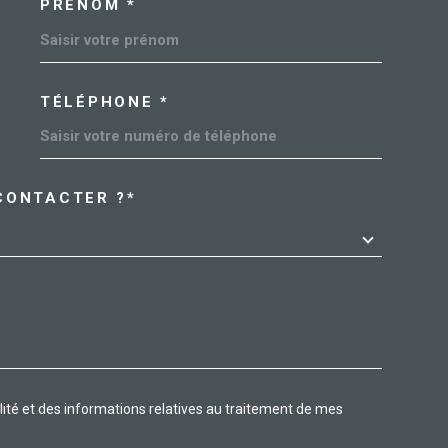
PRÉNOM *
OORDONNEES
TÉLÉPHONE *
CONTACTER ?*
DEMANDE
03 81 91 22 22
montbeliard@allianceimmobilier.com
29 avenue des Alliés
25200
montbeliard
alité et des informations relatives au traitement de mes