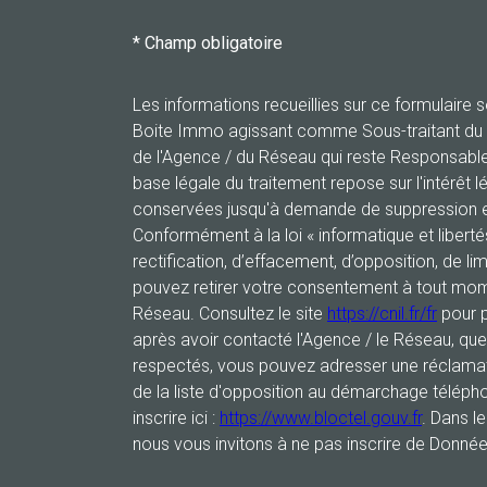
* Champ obligatoire
Les informations recueillies sur ce formulaire 
Boite Immo agissant comme Sous-traitant du tr
de l'Agence / du Réseau qui reste Responsabl
base légale du traitement repose sur l'intérêt l
conservées jusqu'à demande de suppression et
Conformément à la loi « informatique et libert
rectification, d’effacement, d’opposition, de li
pouvez retirer votre consentement à tout mom
Réseau. Consultez le site
https://cnil.fr/fr
pour p
après avoir contacté l'Agence / le Réseau, que
respectés, vous pouvez adresser une réclamat
de la liste d'opposition au démarchage télépho
inscrire ici :
https://www.bloctel.gouv.fr
. Dans l
nous vous invitons à ne pas inscrire de Donnée