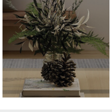
SURFACE
PLUS DE CRITÈRES
IMMOBIL
Pièces
D'ENTRE
RECHERCHER
PIÈCES
RÉFÉRENCE
NOS BIE
VENDUS
ESTIMA
NOS
HONORA
RECRUT