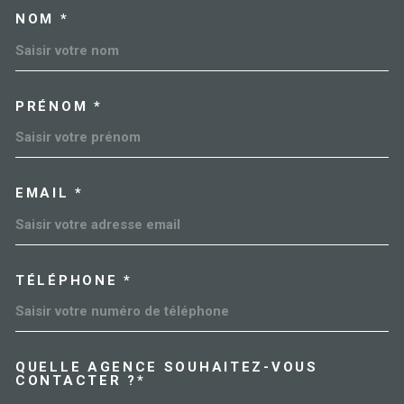
NOM *
TRAD_MELTEM_VOSCOORDO
PRÉNOM *
EMAIL *
TÉLÉPHONE *
QUELLE AGENCE SOUHAITEZ-VOUS
TRAD_MELTEM_VOREDEMAN
CONTACTER ?*