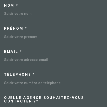
NOM *
TRAD_MELTEM_VOSCOORDO
PRÉNOM *
EMAIL *
TÉLÉPHONE *
QUELLE AGENCE SOUHAITEZ-VOUS
TRAD_MELTEM_VOREDEMAN
CONTACTER ?*