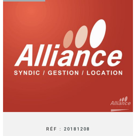
SURFACE
PLUS DE CRITÈRES
IMMOBIL
Pièces
D'ENTRE
RECHERCHER
PIÈCES
RÉFÉRENCE
NOS BIE
VENDUS
ESTIMA
NOS
HONORA
RECRUT
RÉF :
20181208