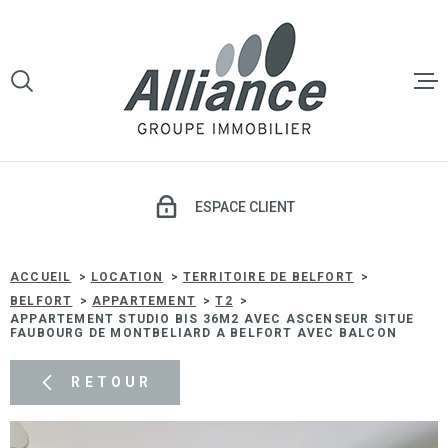
Aller
Aller
Aller
Aller
à
à
au
au
:
la
menu
contenu
VOTRE
recherche
principal
RECHERCHE
LE GROU
TYPE
D'OFFRE
LOCATION
VENTE
ESPACE CLIENT
TYPE
DE
TYPE DE BIEN
LOCATI
BIEN
ACCUEIL
LOCATION
TERRITOIRE DE BELFORT
BELFORT
APPARTEMENT
T2
VILLE
APPARTEMENT STUDIO BIS 36M2 AVEC ASCENSEUR SITUE
GESTIO
FAUBOURG DE MONTBELIARD A BELFORT AVEC BALCON
LOCATIV
Budget
RETOUR
BUDGET
SYNDIC 
COPROP
Surface