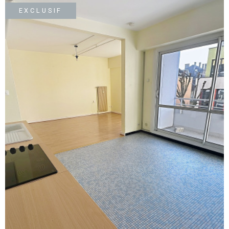
SURFACE
PLUS DE CRITÈRES
EXCLUSIF
IMMOBIL
Pièces
D'ENTRE
RECHERCHER
PIÈCES
RÉFÉRENCE
NOS BIE
VENDUS
ESTIMA
NOS
HONORA
RECRUT