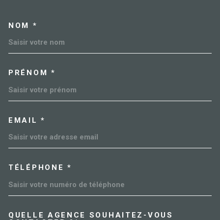
NOM *
TRAD_MELTEM_VOSCOORDO
PRÉNOM *
EMAIL *
TÉLÉPHONE *
QUELLE AGENCE SOUHAITEZ-VOUS
TRAD_MELTEM_VOREDEMAN