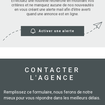
SURFACE
Effectuez une nouvelle recherche en modifiant vos
PLUS DE CRITÈRES
critères et ne manquez aucune de nos nouveautés
en vous créant une alerte mail afin d'être averti
IMMOBIL
Pièces
D'ENTRE
quand une annonce est en ligne.
RECHERCHER
PIÈCES
RÉFÉRENCE
NOS BIE
Activer une alerte
VENDUS
ESTIMA
NOS
HONORA
CONTACTER
L'AGENCE
RECRUT
Remplissez ce formulaire, nous ferons de notre
mieux pour vous répondre dans les meilleurs délais.