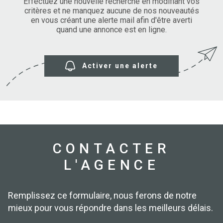
SURFACE
Effectuez une nouvelle recherche en modifiant vos
PLUS DE CRITÈRES
critères et ne manquez aucune de nos nouveautés
en vous créant une alerte mail afin d'être averti
IMMOBIL
Pièces
D'ENTRE
quand une annonce est en ligne.
RECHERCHER
PIÈCES
RÉFÉRENCE
NOS BIE
Activer une alerte
VENDUS
ESTIMA
NOS
HONORA
CONTACTER
L'AGENCE
RECRUT
Remplissez ce formulaire, nous ferons de notre
mieux pour vous répondre dans les meilleurs délais.