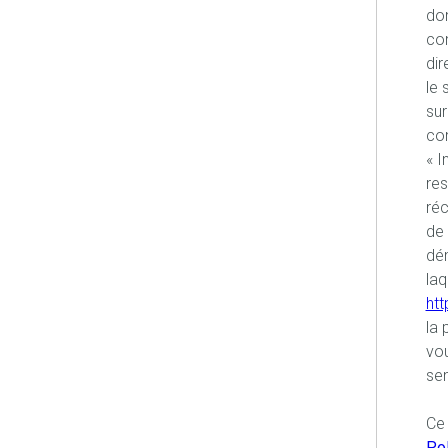
don
co
dir
le 
sur
con
« I
re
réc
de 
dém
laq
htt
la 
vou
sen
Ce 
Pol