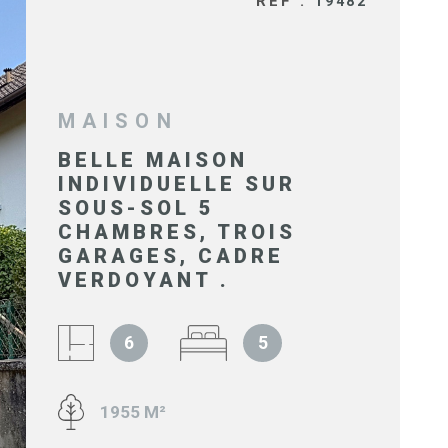
RÉF :
19482
SYNDIC 
COPROPR
IMMOBIL
MAISON
D'ENTRE
BELLE MAISON
INDIVIDUELLE SUR
SOUS-SOL 5
NOS BIE
CHAMBRES, TROIS
VENDUS
GARAGES, CADRE
VERDOYANT .
ESTIMAT
6
5
NOS HON
1955 M²