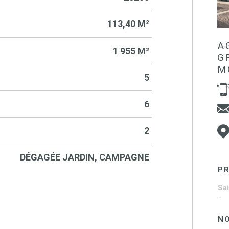
113,40 M²
A
1 955 M²
G
M
5
6
2
DÉGAGÉE JARDIN, CAMPAGNE
P
N