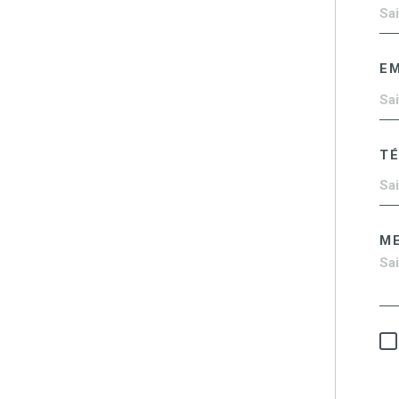
EM
T
M