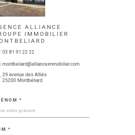
GENCE ALLIANCE
ROUPE IMMOBILIER
ONTBELIARD
03 81 91 22 22
montbeliard@allianceimmobilier.com
29 avenue des Alliés
25200 Montbéliard
RÉNOM *
OM *