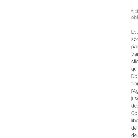
* 
obl
Les
son
pa
tra
cli
qui
Don
tra
l'A
jus
des
Con
lib
de 
de 