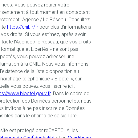
nées. Vous pouvez retirer votre
nsentement à tout moment en contactant
ectement l’Agence / Le Réseau. Consultez
site
https://cnil.fr/fr
pour plus d’informations
 vos droits. Si vous estimez, après avoir
tacté l'Agence / le Réseau, que vos droits
nformatique et Libertés » ne sont pas
spectés, vous pouvez adresser une
lamation à la CNIL. Nous vous informons
l’existence de la liste d'opposition au
archage téléphonique « Bloctel », sur
uelle vous pouvez vous inscrire ici :
ps://www.bloctel.gouv.fr
. Dans le cadre de
protection des Données personnelles, nous
s invitons à ne pas inscrire de Données
sibles dans le champ de saisie libre.
site est protégé par reCAPTCHA, les
itiques de Confidentialité
et es
Conditions