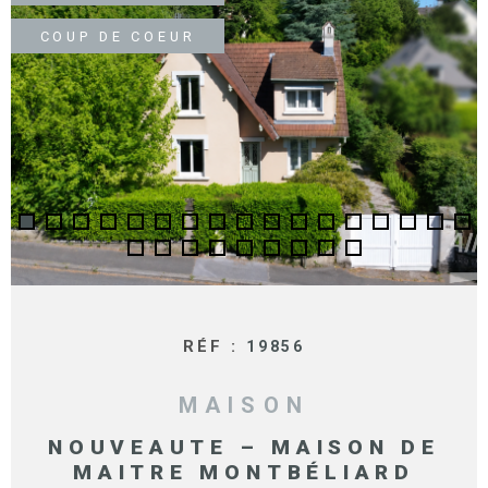
SURFACE
PLUS DE CRITÈRES
COUP DE COEUR
IMMOBIL
Pièces
D'ENTRE
RECHERCHER
PIÈCES
RÉFÉRENCE
NOS BIE
VENDUS
ESTIMA
NOS
HONORA
RÉF :
19856
RECRUT
MAISON
NOUVEAUTE – MAISON DE
MAITRE MONTBÉLIARD