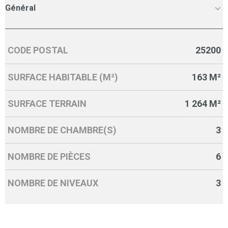
Général
CODE POSTAL
25200
Caractérisque
Valeurs
SURFACE HABITABLE (M²)
163 M²
SURFACE TERRAIN
1 264 M²
NOMBRE DE CHAMBRE(S)
3
NOMBRE DE PIÈCES
6
NOMBRE DE NIVEAUX
3