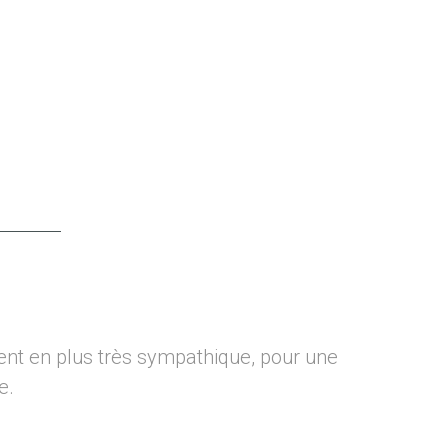
ent en plus très sympathique, pour une
Sy
2
e.