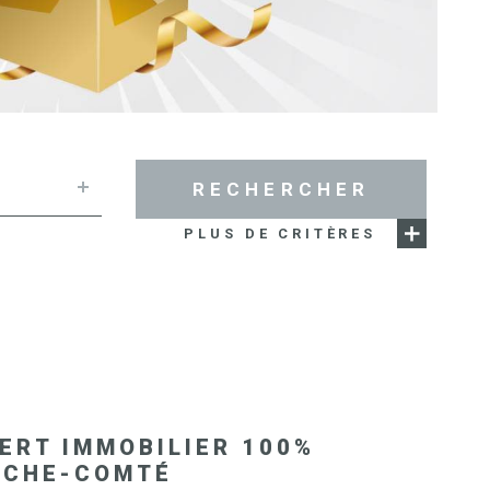
SYNDIC 
COPROPR
IMMOBIL
D'ENTRE
RECHERCHER
NOS BIE
PLUS DE CRITÈRES
VENDUS
ESTIMAT
E
NOS HON
ERT IMMOBILIER 100%
NCHE-COMTÉ