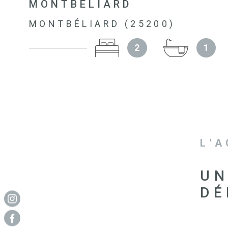
MONTBELIARD
MONTBÉLIARD (25200)
2
1
L'
UN
DÉ