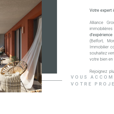
Votre expert
Alliance Gr
immobilière
d’expérienc
(Belfort, Mo
Immobilier c
souhaitez vend
votre bien en
Rejoignez p
VOUS ACCOM
Immobilier 
Immobiliers (F
VOTRE PROJ
et de la form
Découvrez no
Belfort.