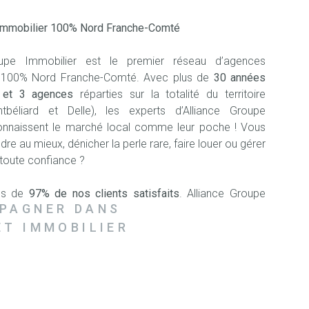
RECRUT
 immobilier 100% Nord Franche-Comté
oupe Immobilier est le premier réseau d’agences
s 100% Nord Franche-Comté. Avec plus de
30 années
e et 3 agences
réparties sur la totalité du territoire
ntbéliard et Delle), les experts d’Alliance Groupe
onnaissent le marché local comme leur poche ! Vous
re au mieux, dénicher la perle rare, faire louer ou gérer
 toute confiance ?
lus de
97% de nos clients satisfaits
. Alliance Groupe
PAGNER DANS
est membre de la Fédération Nationale des Agents
NAIM), la garantie de la qualité de service, de l’intégrité
ET IMMOBILIER
ation continue de nos collaborateurs.
tre nouveau programme neuf Les Terrasses du Lion à