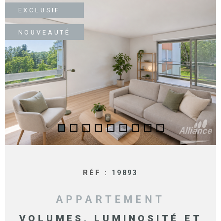
SURFACE
PLUS DE CRITÈRES
EXCLUSIF
IMMOBIL
Pièces
D'ENTRE
RECHERCHER
NOUVEAUTÉ
PIÈCES
RÉFÉRENCE
NOS BIE
VENDUS
ESTIMA
NOS
HONORA
RECRUT
RÉF :
19893
APPARTEMENT
VOLUMES, LUMINOSITÉ ET