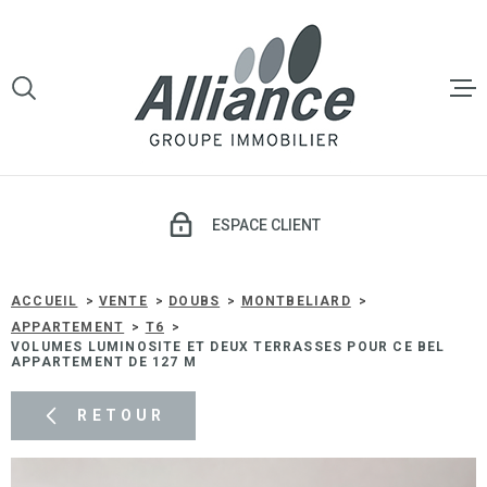
Aller
Aller
Aller
Aller
à
à
au
au
:
la
menu
contenu
VOTRE
recherche
principal
RECHERCHE
LE GROU
TYPE
D'OFFRE
VENTE
VENTE
ESPACE CLIENT
TYPE
DE
TYPE DE BIEN
LOCATI
BIEN
ACCUEIL
VENTE
DOUBS
MONTBELIARD
APPARTEMENT
T6
VILLE
VOLUMES LUMINOSITE ET DEUX TERRASSES POUR CE BEL
GESTIO
APPARTEMENT DE 127 M
LOCATIV
Budget
RETOUR
BUDGET
SYNDIC 
COPROP
Surface