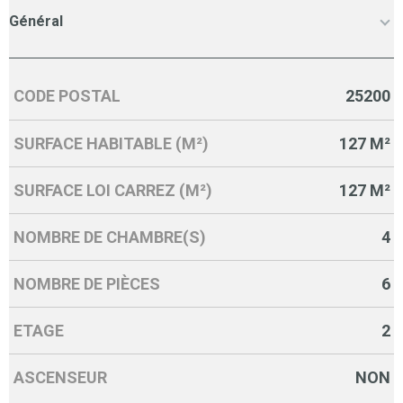
Général
CODE POSTAL
25200
Caractérisque
Valeurs
SURFACE HABITABLE (M²)
127 M²
SURFACE LOI CARREZ (M²)
127 M²
NOMBRE DE CHAMBRE(S)
4
NOMBRE DE PIÈCES
6
ETAGE
2
ASCENSEUR
NON