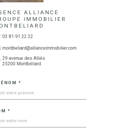
GENCE ALLIANCE
ROUPE IMMOBILIER
ONTBELIARD
03 81 91 22 22
montbeliard@allianceimmobilier.com
29 avenue des Alliés
25200 Montbéliard
RÉNOM *
OM *