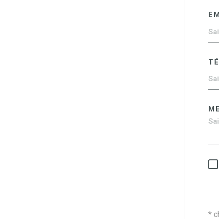
EM
T
M
* 