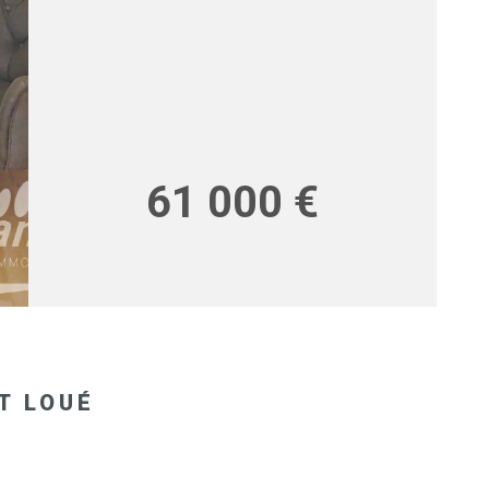
RECRUT
61 000 €
T LOUÉ