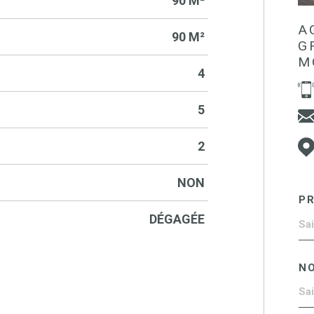
90 M²
A
90 M²
G
M
4
5
2
NON
P
DÉGAGÉE
N