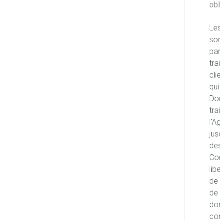
obl
Les
son
pa
tra
cli
qui
Don
tra
l'A
jus
des
Con
lib
de 
de 
don
co