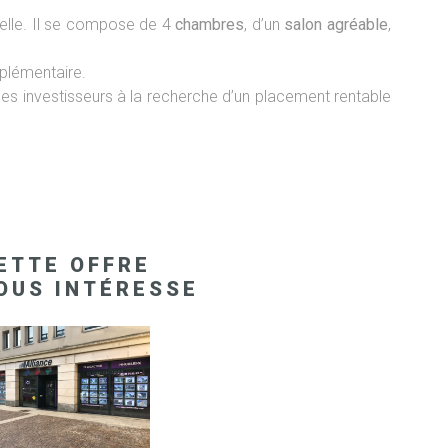
nelle. Il se compose de 4
chambres
, d’un
salon agréable
,
plémentaire.
 les investisseurs à la recherche d’un placement rentable
ETTE OFFRE
OUS INTÉRESSE