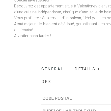
Spécial investisseur !
Découvrez cet appartement situé à Valentigney d’envi
d’une
cuisine indépendante
, ainsi que d’une
salle de bai
Vous profiterez également d’un
balcon
, idéal pour les b
Atout majeur : le bien est déjà loué
, garantissant des re
et sécurisé.
À visiter sans tarder !
GÉNÉRAL
DÉTAILS +
DPE
CODE POSTAL
Caractérisque
Valeurs