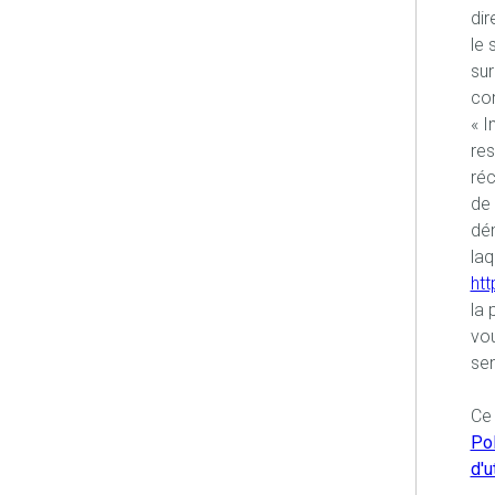
dir
le 
sur
con
« I
re
réc
de 
dém
laq
htt
la 
vou
sen
Ce 
Pol
d'u