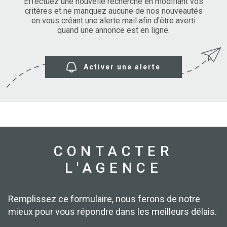
SURFACE
Effectuez une nouvelle recherche en modifiant vos
PLUS DE CRITÈRES
critères et ne manquez aucune de nos nouveautés
en vous créant une alerte mail afin d'être averti
IMMOBIL
Pièces
D'ENTRE
quand une annonce est en ligne.
RECHERCHER
PIÈCES
RÉFÉRENCE
NOS BIE
Activer une alerte
VENDUS
ESTIMA
NOS
HONORA
CONTACTER
L'AGENCE
RECRUT
Remplissez ce formulaire, nous ferons de notre
mieux pour vous répondre dans les meilleurs délais.