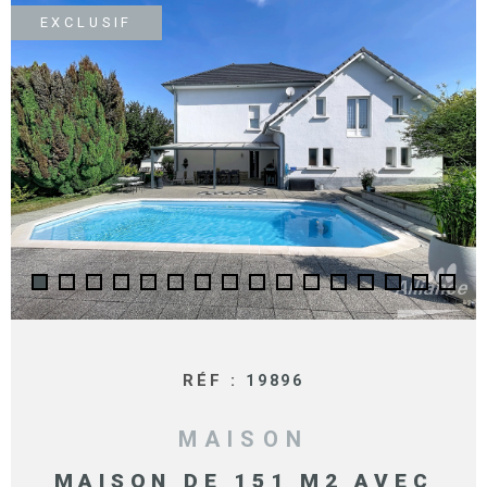
SURFACE
PLUS DE CRITÈRES
EXCLUSIF
IMMOBIL
Pièces
D'ENTRE
RECHERCHER
PIÈCES
RÉFÉRENCE
NOS BIE
VENDUS
ESTIMA
NOS
HONORA
RECRUT
RÉF :
19896
MAISON
MAISON DE 151 M2 AVEC