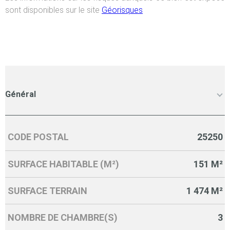
sont disponibles sur le site
Géorisques
Général
CODE POSTAL
25250
Caractérisque
Valeurs
SURFACE HABITABLE (M²)
151 M²
SURFACE TERRAIN
1 474 M²
NOMBRE DE CHAMBRE(S)
3