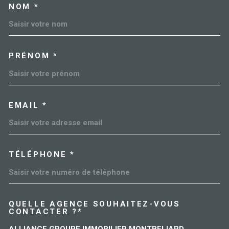
NOM *
TRAD_MELTEM_VOSCOORDO
PRÉNOM *
EMAIL *
TÉLÉPHONE *
QUELLE AGENCE SOUHAITEZ-VOUS
TRAD_MELTEM_VOREDEMAN
CONTACTER ?*