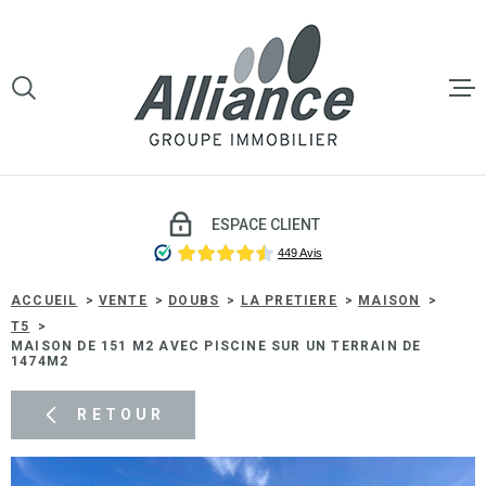
Aller
Aller
Aller
Aller
à
à
au
au
:
la
menu
contenu
VOTRE
recherche
principal
RECHERCHE
LE GROU
TYPE
D'OFFRE
VENTE
VENTE
ESPACE CLIENT
TYPE
DE
TYPE DE BIEN
LOCATI
BIEN
ACCUEIL
VENTE
DOUBS
LA PRETIERE
MAISON
T5
VILLE
MAISON DE 151 M2 AVEC PISCINE SUR UN TERRAIN DE
GESTIO
1474M2
LOCATIV
Budget
RETOUR
BUDGET
SYNDIC 
COPROP
Surface