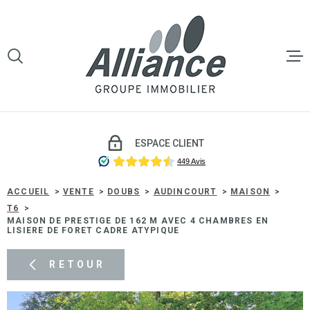
Aller
Aller
Aller
Aller
à
à
au
au
:
la
menu
contenu
VOTRE
recherche
principal
RECHERCHE
LE GROU
TYPE
D'OFFRE
VENTE
VENTE
ESPACE CLIENT
TYPE
DE
TYPE DE BIEN
LOCATI
BIEN
ACCUEIL
VENTE
DOUBS
AUDINCOURT
MAISON
T6
VILLE
MAISON DE PRESTIGE DE 162 M AVEC 4 CHAMBRES EN
GESTIO
LISIERE DE FORET CADRE ATYPIQUE
LOCATIV
Budget
RETOUR
BUDGET
SYNDIC 
COPROP
Surface