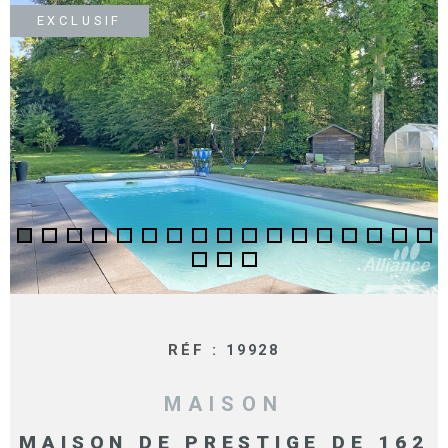
SURFACE
PLUS DE CRITÈRES
EXCLUSIF
IMMOBIL
Pièces
D'ENTRE
RECHERCHER
PIÈCES
RÉFÉRENCE
NOS BIE
VENDUS
ESTIMA
NOS
HONORA
RECRUT
RÉF :
19928
MAISON
MAISON DE PRESTIGE DE 162