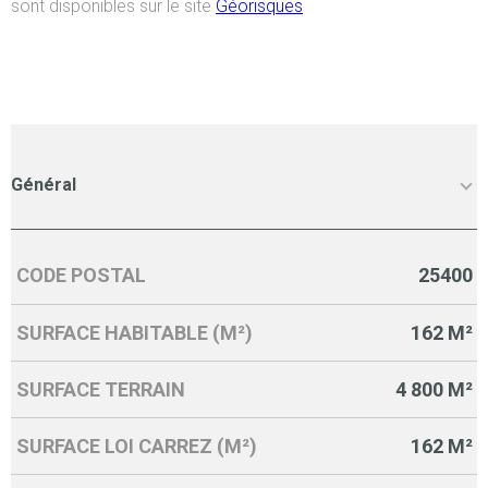
sont disponibles sur le site
Géorisques
Général
CODE POSTAL
25400
Caractérisque
Valeurs
SURFACE HABITABLE (M²)
162 M²
SURFACE TERRAIN
4 800 M²
SURFACE LOI CARREZ (M²)
162 M²