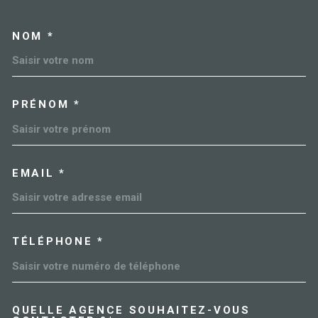
NOM *
TRAD_MELTEM_VOSCOORDO
PRÉNOM *
EMAIL *
TÉLÉPHONE *
QUELLE AGENCE SOUHAITEZ-VOUS
TRAD_MELTEM_VOREDEMAN