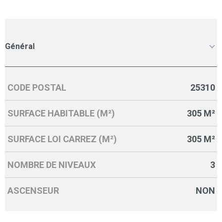
Général
CODE POSTAL
25310
Caractérisque
Valeurs
SURFACE HABITABLE (M²)
305 M²
SURFACE LOI CARREZ (M²)
305 M²
NOMBRE DE NIVEAUX
3
ASCENSEUR
NON