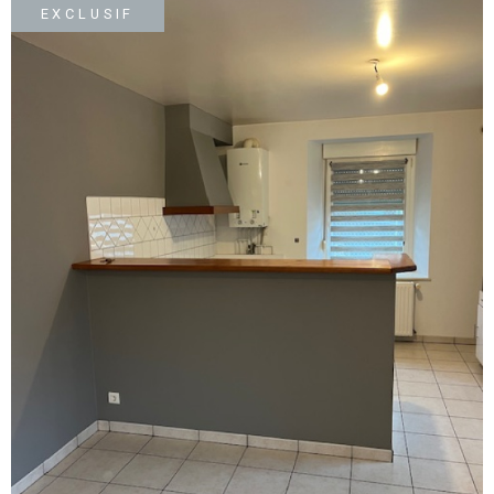
SURFACE
PLUS DE CRITÈRES
EXCLUSIF
IMMOBIL
Pièces
D'ENTRE
RECHERCHER
PIÈCES
RÉFÉRENCE
NOS BIE
VENDUS
ESTIMA
NOS
HONORA
RECRUT