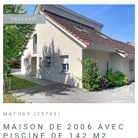
SURFACE
PLUS DE CRITÈRES
IMMOBIL
Pièces
D'ENTRE
RECHERCHER
EXCLUSIF
PIÈCES
RÉFÉRENCE
NOS BIE
VENDUS
VOIR LE BIEN
ESTIMA
NOS
HONORA
RECRUT
MATHAY (25700)
MAISON DE 2006 AVEC
PISCINE DE 142 M2