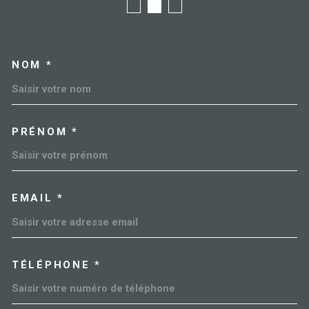
NOM *
TRAD_MELTEM_VOSCOORDO
PRÉNOM *
EMAIL *
TÉLÉPHONE *