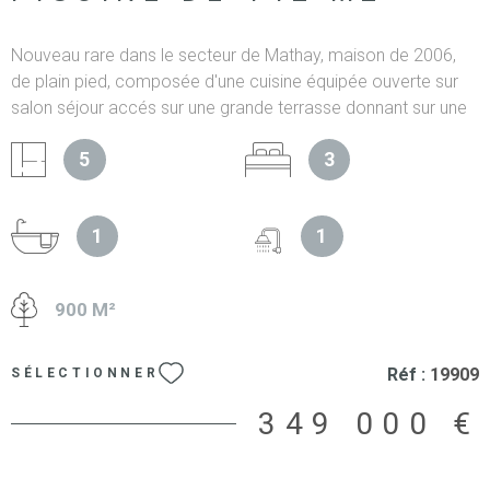
Nouveau rare dans le secteur de Mathay, maison de 2006,
de plain pied, composée d'une cuisine équipée ouverte sur
salon séjour accés sur une grande terrasse donnant sur une
piscine. chambre parentale avec salle d'eau, wc, grande
5
3
buanderie, à l'étage deux chambres, salle de bain, wc, et
grande mezzanine. Fenêtres double vitrage, volets
électriques, poêle à bois, panneaux solaires, dépendance, le
1
1
tout sur un terrain de 900m2 clos avec portail. Belles
prestations, plus de renseignements à l'agence. Les
informations sur les risques auxquels ce bien est exposé
900 M²
sont disponibles sur le site Géorisques
Réf :
19909
SÉLECTIONNER
349 000 €