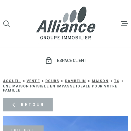
Aller
Aller
Aller
Aller
à
à
au
au
:
la
menu
contenu
VOTRE
recherche
principal
RECHERCHE
LE GROU
TYPE
D'OFFRE
VENTE
VENTE
ESPACE CLIENT
TYPE
DE
TYPE DE BIEN
LOCATI
BIEN
ACCUEIL
VENTE
DOUBS
DAMBELIN
MAISON
T4
UNE MAISON PAISIBLE EN IMPASSE IDEALE POUR VOTRE
VILLE
FAMILLE
GESTIO
LOCATIV
RETOUR
Budget
BUDGET
SYNDIC 
COPROP
Surface
EXCLUSIF