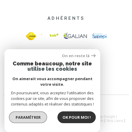
ADHÉRENTS
On en reste là
Comme beaucoup, notre site
utilise les cookies
On aimerait vous accompagner pendant
votre visite.
En poursuivant, vous acceptez l'utilisation des
cookies par ce site, afin de vous proposer des
contenus adaptés et réaliser des statistiques !
PARAMÉTRER
OK POUR MOI !
© 2026 | Tous droits réservés | Traduction powered by Google |
Nos Honoraires
Plan Du Site
Mentions Légales
Admin
Nos Liens
CGV
Politique RGPD
Cookies