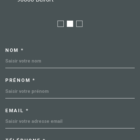
NOM *
TRAD_MELTEM_VOSCOORDO
PRÉNOM *
EMAIL *