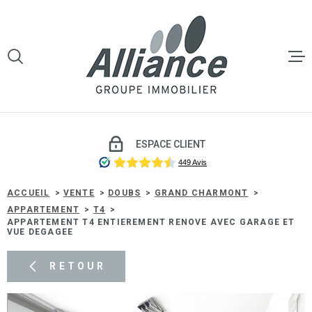
Aller
Aller
Aller
Aller
à
à
au
au
:
la
menu
contenu
VOTRE
recherche
principal
RECHERCHE
LE GROU
TYPE
D'OFFRE
VENTE
VENTE
ESPACE CLIENT
TYPE
DE
TYPE DE BIEN
LOCATI
BIEN
ACCUEIL
VENTE
DOUBS
GRAND CHARMONT
APPARTEMENT
T4
VILLE
APPARTEMENT T4 ENTIEREMENT RENOVE AVEC GARAGE ET
GESTIO
VUE DEGAGEE
LOCATIV
Budget
RETOUR
BUDGET
SYNDIC 
COPROP
Surface