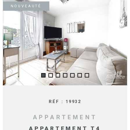
SURFACE
PLUS DE CRITÈRES
NOUVEAUTÉ
IMMOBIL
Pièces
D'ENTRE
RECHERCHER
PIÈCES
RÉFÉRENCE
NOS BIE
VENDUS
ESTIMA
NOS
HONORA
RECRUT
RÉF :
19932
APPARTEMENT
APPARTEMENT T4