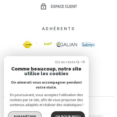
ESPACE CLIENT
ADHÉRENTS
On en reste là
Comme beaucoup, notre site
utilise les cookies
On aimerait vous accompagner pendant
votre visite.
En poursuivant, vous acceptez l'utilisation des
cookies par ce site, afin de vous proposer des
contenus adaptés et réaliser des statistiques !
PARAMÉTRER
OK POUR MOI !
© 2026 | Tous droits réservés | Traduction powered by Google |