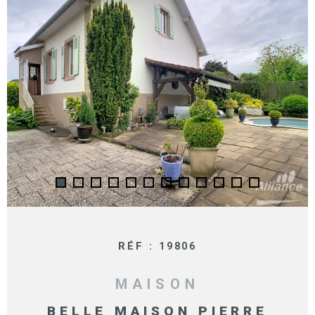
SURFACE
PLUS DE CRITÈRES
IMMOBIL
Pièces
D'ENTRE
RECHERCHER
PIÈCES
RÉFÉRENCE
NOS BIE
VENDUS
ESTIMA
NOS
HONORA
RECRUT
RÉF :
19806
MAISON
BELLE MAISON PIERRE