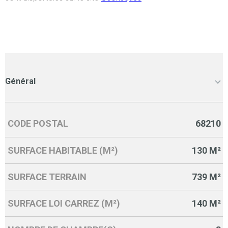
Général
CODE POSTAL
68210
Caractérisque
Valeurs
SURFACE HABITABLE (M²)
130 M²
SURFACE TERRAIN
739 M²
SURFACE LOI CARREZ (M²)
140 M²