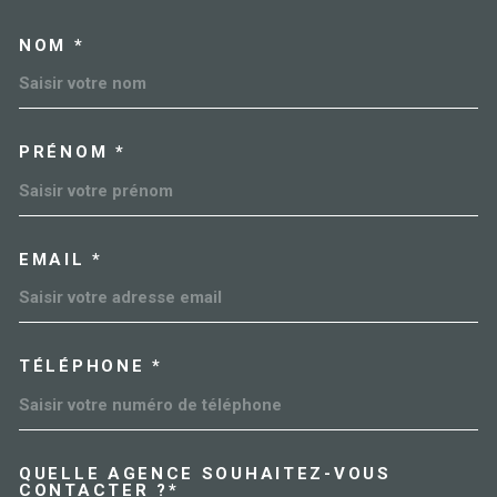
NOM *
TRAD_MELTEM_VOSCOORDO
PRÉNOM *
EMAIL *
TÉLÉPHONE *
QUELLE AGENCE SOUHAITEZ-VOUS
TRAD_MELTEM_VOREDEMAN
CONTACTER ?*