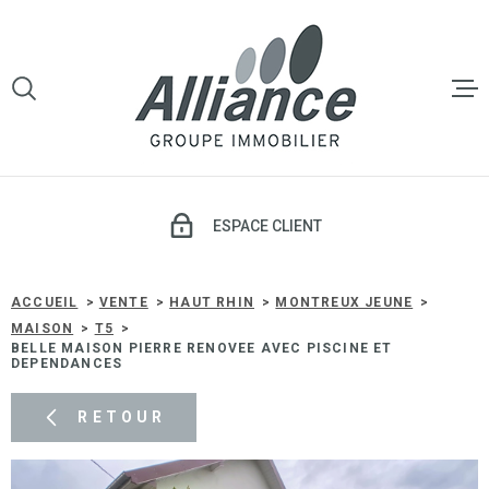
Aller
Aller
Aller
Aller
à
à
au
au
:
la
menu
contenu
VOTRE
recherche
principal
RECHERCHE
LE GROU
TYPE
D'OFFRE
VENTE
VENTE
ESPACE CLIENT
TYPE
DE
TYPE DE BIEN
LOCATI
BIEN
ACCUEIL
VENTE
HAUT RHIN
MONTREUX JEUNE
MAISON
T5
VILLE
BELLE MAISON PIERRE RENOVEE AVEC PISCINE ET
GESTIO
DEPENDANCES
LOCATIV
Budget
RETOUR
BUDGET
SYNDIC 
COPROP
Surface