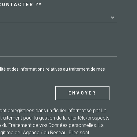
CONTACTER ?*
DEMANDE
03 81 91 22 22
montbeliard@allianceimmobilier.com
29 avenue des Alliés
25200
montbeliard
alité et des informations relatives au traitement de mes
ENVOYER
sont enregistrées dans un fichier informatisé par La
aitement pour la gestion de la clientèle/prospects
e du Traitement de vos Données personnelles. La
égitime de l'Agence / du Réseau. Elles sont