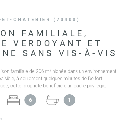
SYNDIC 
COPROPR
-ET-CHATEBIER (70400)
ON FAMILIALE,
IMMOBIL
D'ENTRE
E VERDOYANT ET
INE SANS VIS-À-VIS
NOS BIE
VENDUS
son familiale de 206 m² nichée dans un environnement
aisible, à seulement quelques minutes de Belfort .
uée, cette propriété bénéficie d’un cadre privilégié,
 intimité et proximité des commodités urbaines.
ESTIMAT
6
1
daptée à la vie de famille, elle propose 6 chambres,
de-chaussée (avec la possibilité d’aménager l’une en
vaste séjour lumineux ouvert sur une grande terrasse
NOS HON
²
e cuisine fonctionnelle ainsi qu’une salle de bain. À
belle mezzanine offre un espace supplémentaire pouvant