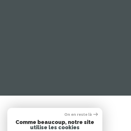
On en reste là
Comme beaucoup, notre site
utilise les cookies
ESPACE CLIENT