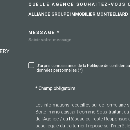
QUELLE AGENCE SOUHAITEZ-VOUS 
TRAD_MELTEM_VORE
ALLIANCE GROUPE IMMOBILIER MONTBELIARD
03 84 90 80 80
MESSAGE *
delle@allianceimmobilier.com
RERY
2 rue Antonio Vivaldi
90100
Delle
J'ai pris connaissance de la Politique de confidenti
RÈGLEMENTATION
données personnelles (*)
* Champ obligatoire
Les informations recueillies sur ce formulaire 
Boite Immo agissant comme Sous-traitant du tr
de l'Agence / du Réseau qui reste Responsabl
base légale du traitement repose sur l'intérêt l