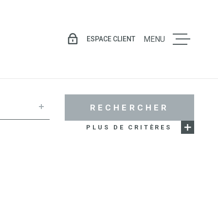
ESPACE CLIENT
MENU
LE GROU
VENTE
RECHERCHER
PLUS DE CRITÈRES
LOCATIO
GESTION
LOCATIV