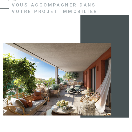
VOUS ACCOMPAGNER DANS
Groupe Immobilier est membre de la Fédération Nationale
VOTRE PROJET IMMOBILIER
des Agents Immobiliers (FNAIM), la garantie de la qualité de
service, de l’intégrité et de la formation continue de nos
collaborateurs.
Découvrez notre nouveau programme neuf Les Terrasses du
Lion à Belfort.