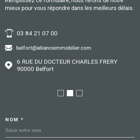
Remplissez ce formulaire, nous ferons de notre
mieux pour vous répondre dans les meilleurs délais.
03 84 21 07 00
belfort@allianceimmobilier.com
6 RUE DU DOCTEUR CHARLES FRERY
90000
Belfort
NOM *
TRAD_MELTEM_VOSCOORDO