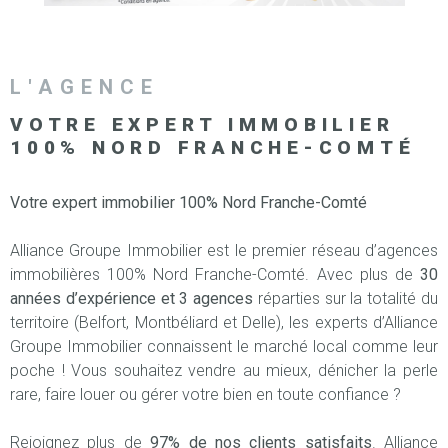
SURFACE
PLUS DE CRITÈRES
IMMOBIL
Pièces
D'ENTRE
RECHERCHER
PIÈCES
L'AGENCE
RÉFÉRENCE
NOS BIE
VOTRE EXPERT IMMOBILIER
VENDUS
100%
NORD FRANCHE-COMTÉ
ESTIMA
Votre expert immobilier 100% Nord Franche-Comté
Alliance Groupe Immobilier est le premier réseau d’agences
NOS
immobilières 100% Nord Franche-Comté. Avec plus de
30
HONORA
années d’expérience et 3 agences
réparties sur la totalité du
territoire (Belfort, Montbéliard et Delle), les experts d’Alliance
RECRUT
Groupe Immobilier connaissent le marché local comme leur
poche ! Vous souhaitez vendre au mieux, dénicher la perle
rare, faire louer ou gérer votre bien en toute confiance ?
Rejoignez plus de
97% de nos clients satisfaits
. Alliance