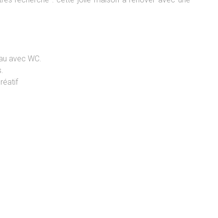
'eau avec WC.
.
réatif