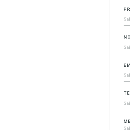
P
N
EM
T
M