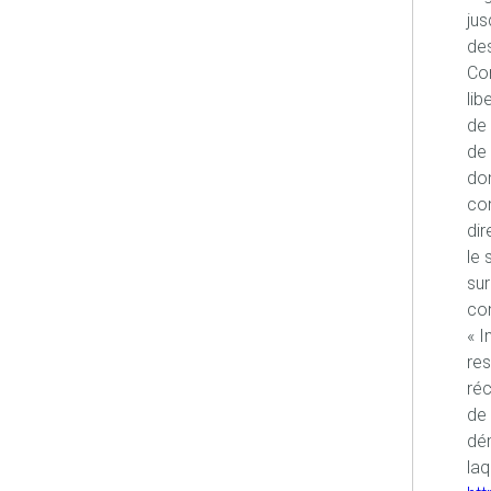
jus
des
Con
lib
de 
de 
don
co
dir
le 
sur
con
« I
re
réc
de 
dém
laq