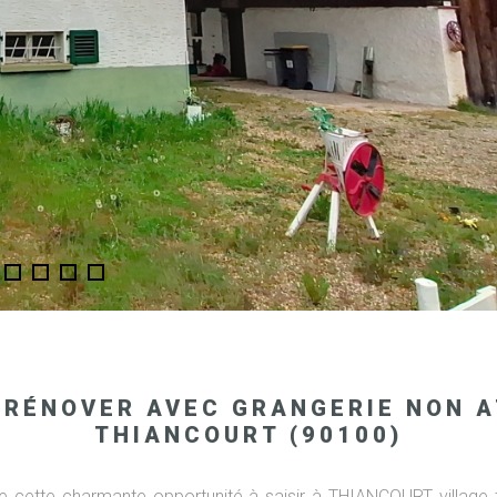
 RÉNOVER AVEC GRANGERIE NON 
THIANCOURT (90100)
 cette charmante opportunité à saisir à THIANCOURT village t