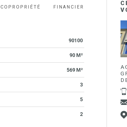
C
COPROPRIÉTÉ
FINANCIER
V
90100
90 M²
A
569 M²
G
D
3
5
2