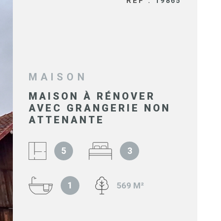
RÉF :
19865
SYNDIC 
COPROPR
IMMOBIL
D'ENTRE
MAISON
MAISON À RÉNOVER
NOS BIE
AVEC GRANGERIE NON
VENDUS
ATTENANTE
5
3
ESTIMAT
1
569 M²
NOS HON