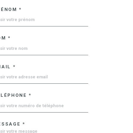
RÉNOM *
OM *
AIL *
ÉLÉPHONE *
ESSAGE *