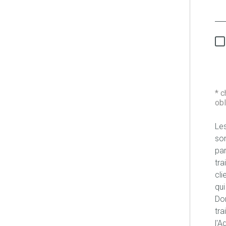
* 
obl
Les
son
pa
tra
cli
qui
Don
tra
l'A