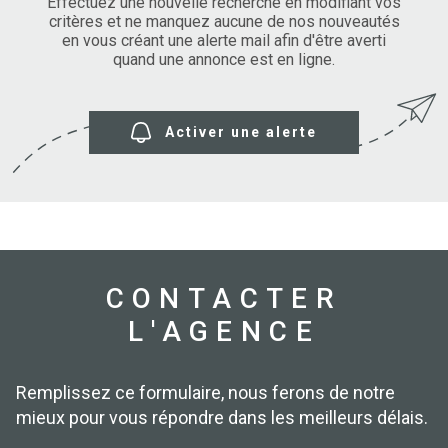
SURFACE
Effectuez une nouvelle recherche en modifiant vos
PLUS DE CRITÈRES
critères et ne manquez aucune de nos nouveautés
en vous créant une alerte mail afin d'être averti
IMMOBIL
Pièces
D'ENTRE
quand une annonce est en ligne.
RECHERCHER
PIÈCES
RÉFÉRENCE
NOS BIE
Activer une alerte
VENDUS
ESTIMA
NOS
HONORA
CONTACTER
L'AGENCE
RECRUT
Remplissez ce formulaire, nous ferons de notre
mieux pour vous répondre dans les meilleurs délais.