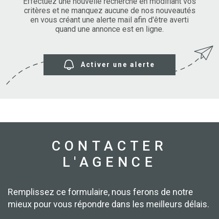
SURFACE
Effectuez une nouvelle recherche en modifiant vos
PLUS DE CRITÈRES
critères et ne manquez aucune de nos nouveautés
en vous créant une alerte mail afin d'être averti
IMMOBIL
Pièces
D'ENTRE
quand une annonce est en ligne.
RECHERCHER
PIÈCES
RÉFÉRENCE
NOS BIE
Activer une alerte
VENDUS
ESTIMA
NOS
HONORA
CONTACTER
L'AGENCE
RECRUT
Remplissez ce formulaire, nous ferons de notre
mieux pour vous répondre dans les meilleurs délais.