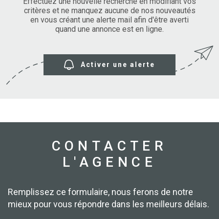
SURFACE
Effectuez une nouvelle recherche en modifiant vos
PLUS DE CRITÈRES
critères et ne manquez aucune de nos nouveautés
en vous créant une alerte mail afin d'être averti
IMMOBIL
Pièces
D'ENTRE
quand une annonce est en ligne.
RECHERCHER
PIÈCES
RÉFÉRENCE
NOS BIE
Activer une alerte
VENDUS
ESTIMA
NOS
HONORA
CONTACTER
L'AGENCE
RECRUT
Remplissez ce formulaire, nous ferons de notre
mieux pour vous répondre dans les meilleurs délais.