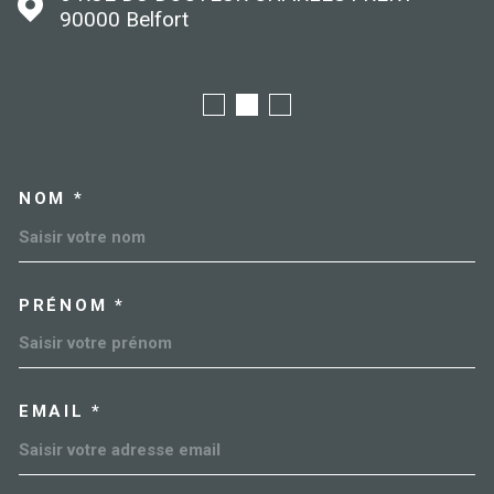
90000
Belfort
NOM *
TRAD_MELTEM_VOSCOORDO
PRÉNOM *
EMAIL *