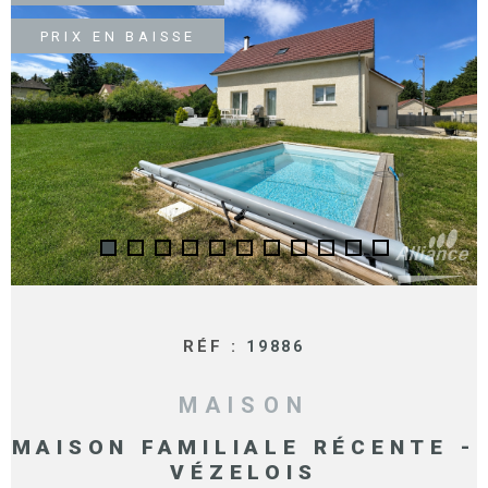
SURFACE
PLUS DE CRITÈRES
PRIX EN BAISSE
IMMOBIL
Pièces
D'ENTRE
RECHERCHER
PIÈCES
RÉFÉRENCE
NOS BIE
VENDUS
ESTIMA
NOS
HONORA
RÉF :
19886
RECRUT
MAISON
MAISON FAMILIALE RÉCENTE -
VÉZELOIS