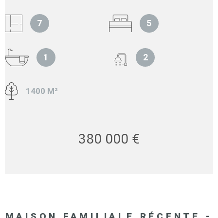
7
5
1
2
1400 M²
380 000 €
MAISON FAMILIALE RÉCENTE -