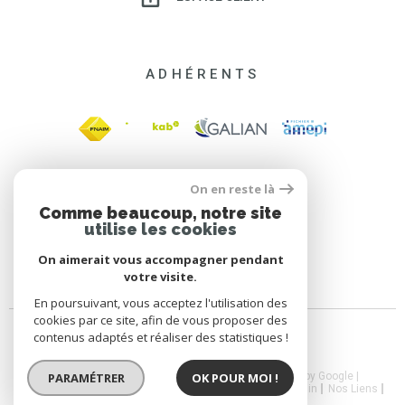
ADHÉRENTS
On en reste là
Comme beaucoup, notre site
utilise les cookies
On aimerait vous accompagner pendant
votre visite.
En poursuivant, vous acceptez l'utilisation des
cookies par ce site, afin de vous proposer des
contenus adaptés et réaliser des statistiques !
© 2026 | Tous droits réservés | Traduction powered by Google |
PARAMÉTRER
OK POUR MOI !
Nos Honoraires
Plan Du Site
Mentions Légales
Admin
Nos Liens
CGV
Politique RGPD
Cookies