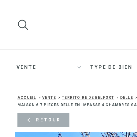
Aller
Aller
Aller
Aller
à
à
au
au
:
la
menu
contenu
recherche
principal
TYPE
TYPE
VOTRE
D'OFFRE
DE
VENTE
TYPE DE BIEN
BIEN
REC
HE
Surface
Pièces
RC
SURFACE
PIÈCES
ACCUEIL
VENTE
TERRITOIRE DE BELFORT
DELLE
HE
MAISON 6 7 PIECES DELLE EN IMPASSE 4 CHAMBRES G
RETOUR