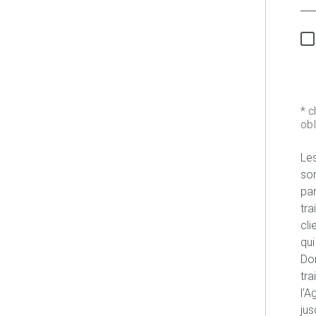
* 
obl
Les
son
pa
tra
cli
qui
Don
tra
l'A
jus