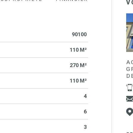
V
90100
110 M²
A
270 M²
G
D
110 M²
4
6
3