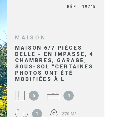
SYNDIC 
RÉF :
19745
COPROPR
IMMOBIL
D'ENTRE
MAISON
MAISON 6/7 PIÈCES
DELLE - EN IMPASSE, 4
NOS BIE
CHAMBRES, GARAGE,
VENDUS
SOUS-SOL "CERTAINES
PHOTOS ONT ÉTÉ
MODIFIÉES À L
ESTIMAT
6
4
NOS HON
1
270 M²