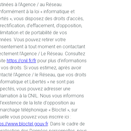
tinées à l'Agence / au Réseau.
formément à la loi « informatique et
ertés », vous disposez des droits d’accès,
rectification, d’effacement, d’opposition,
limitation et de portabilité de vos
nées. Vous pouvez retirer votre
nsentement à tout moment en contactant
ectement l’Agence / Le Réseau. Consultez
site
https://cnil.fr/fr
pour plus d’informations
 vos droits. Si vous estimez, après avoir
tacté l'Agence / le Réseau, que vos droits
nformatique et Libertés » ne sont pas
spectés, vous pouvez adresser une
lamation à la CNIL. Nous vous informons
l’existence de la liste d'opposition au
archage téléphonique « Bloctel », sur
uelle vous pouvez vous inscrire ici :
ps://www.bloctel.gouv.fr
. Dans le cadre de
protection des Données personnelles, nous