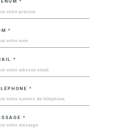
RÉNOM *
OM *
AIL *
ÉLÉPHONE *
ESSAGE *