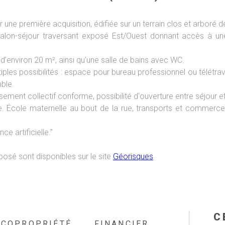
 une première acquisition, édifiée sur un terrain clos et arboré d
alon-séjour traversant exposé Est/Ouest donnant accès à un
’environ 20 m², ainsi qu’une salle de bains avec WC.
es possibilités : espace pour bureau professionnel ou télétravail
ble.
ement collectif conforme, possibilité d'ouverture entre séjour et 
. École maternelle au bout de la rue, transports et commerc
ce artificielle."
posé sont disponibles sur le site
Géorisques
C
COPROPRIÉTÉ
FINANCIER