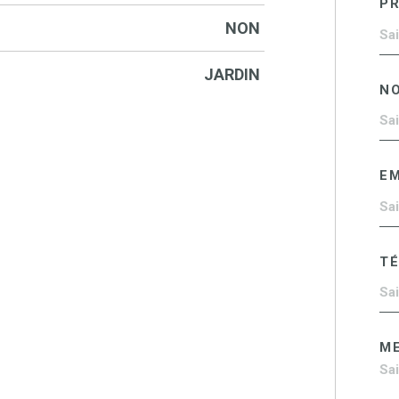
P
NON
JARDIN
N
EM
T
M