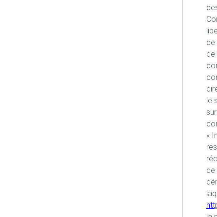
des
Con
lib
de 
de 
don
co
dir
le 
sur
con
« I
re
réc
de 
dém
laq
htt
la 