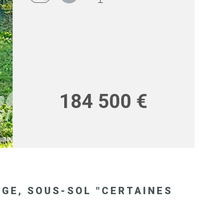
RECRUT
184 500 €
AGE, SOUS-SOL "CERTAINES