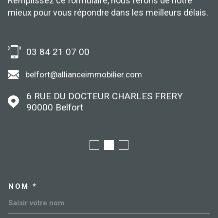
Remplissez ce formulaire, nous ferons de notre
mieux pour vous répondre dans les meilleurs délais.
03 84 21 07 00
belfort@allianceimmobilier.com
6 RUE DU DOCTEUR CHARLES FRERY
90000
Belfort
NOM *
TRAD_MELTEM_VOSCOORDO