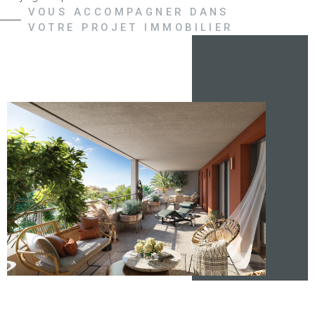
VOUS ACCOMPAGNER DANS
Groupe Immobilier est membre de la Fédération Nationale
VOTRE PROJET IMMOBILIER
des Agents Immobiliers (FNAIM), la garantie de la qualité de
service, de l’intégrité et de la formation continue de nos
collaborateurs.
Découvrez notre nouveau programme neuf Les Terrasses du
Lion à Belfort.