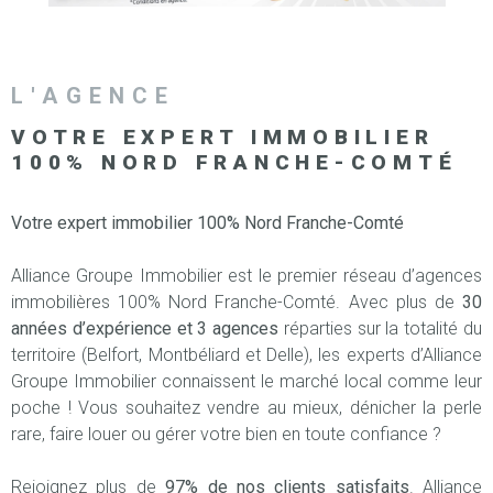
SURFACE
PLUS DE CRITÈRES
IMMOBIL
Pièces
D'ENTRE
RECHERCHER
PIÈCES
L'AGENCE
RÉFÉRENCE
NOS BIE
VOTRE EXPERT IMMOBILIER
VENDUS
100%
NORD FRANCHE-COMTÉ
ESTIMA
Votre expert immobilier 100% Nord Franche-Comté
Alliance Groupe Immobilier est le premier réseau d’agences
NOS
immobilières 100% Nord Franche-Comté. Avec plus de
30
HONORA
années d’expérience et 3 agences
réparties sur la totalité du
territoire (Belfort, Montbéliard et Delle), les experts d’Alliance
RECRUT
Groupe Immobilier connaissent le marché local comme leur
poche ! Vous souhaitez vendre au mieux, dénicher la perle
rare, faire louer ou gérer votre bien en toute confiance ?
Rejoignez plus de
97% de nos clients satisfaits
. Alliance