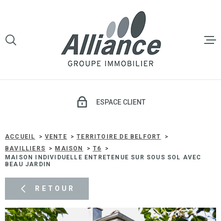
Aller
Aller
Aller
Aller
à
à
au
au
:
la
menu
contenu
VOTRE
recherche
principal
RECHERCHE
LE GROU
TYPE
D'OFFRE
VENTE
VENTE
ESPACE CLIENT
TYPE
DE
TYPE DE BIEN
LOCATI
BIEN
ACCUEIL
VENTE
TERRITOIRE DE BELFORT
BAVILLIERS
MAISON
T6
VILLE
MAISON INDIVIDUELLE ENTRETENUE SUR SOUS SOL AVEC
GESTIO
BEAU JARDIN
LOCATIV
Budget
RETOUR
BUDGET
SYNDIC 
COPROP
Surface