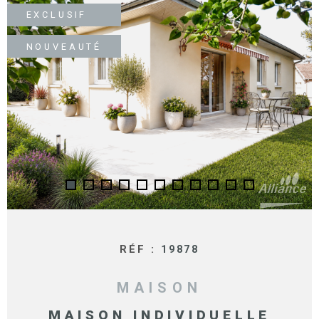
SURFACE
PLUS DE CRITÈRES
EXCLUSIF
IMMOBIL
Pièces
D'ENTRE
RECHERCHER
NOUVEAUTÉ
PIÈCES
RÉFÉRENCE
NOS BIE
VENDUS
ESTIMA
NOS
HONORA
RECRUT
RÉF :
19878
MAISON
MAISON INDIVIDUELLE