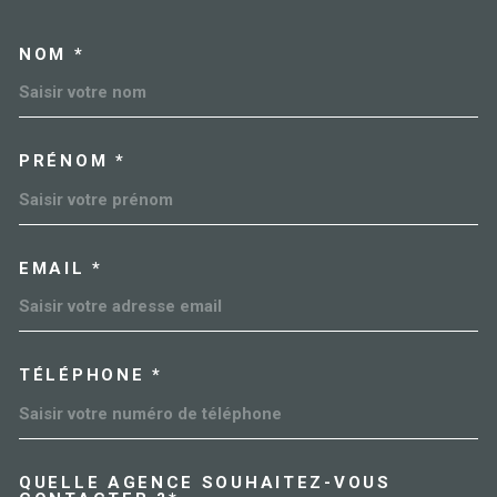
NOM *
TRAD_MELTEM_VOSCOORDO
PRÉNOM *
EMAIL *
TÉLÉPHONE *
QUELLE AGENCE SOUHAITEZ-VOUS
TRAD_MELTEM_VOREDEMAN