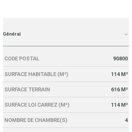
Général
CODE POSTAL
90800
Caractérisque
Valeurs
SURFACE HABITABLE (M²)
114 M²
SURFACE TERRAIN
616 M²
SURFACE LOI CARREZ (M²)
114 M²
NOMBRE DE CHAMBRE(S)
4