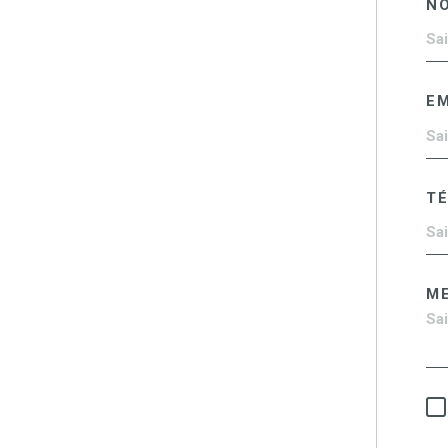
N
EM
T
M