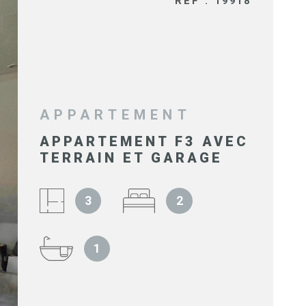
RÉF :
19918
SYNDIC 
COPROPR
IMMOBIL
D'ENTRE
APPARTEMENT
APPARTEMENT F3 AVEC
NOS BIE
TERRAIN ET GARAGE
VENDUS
3
2
ESTIMAT
1
NOS HON