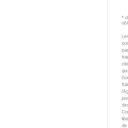
* 
obl
Les
son
pa
tra
cli
qui
Don
tra
l'A
jus
des
Con
lib
de 