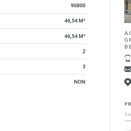
90800
46,54 M²
A
46,54 M²
G
B
2
3
NON
P