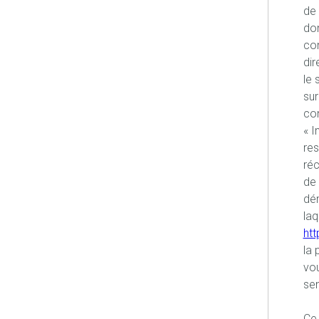
de 
don
co
dir
le 
sur
con
« I
re
réc
de 
dém
laq
htt
la 
vou
sen
Ce 