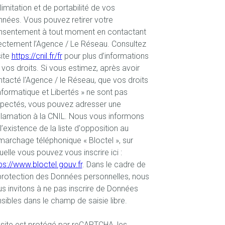
limitation et de portabilité de vos
nées. Vous pouvez retirer votre
nsentement à tout moment en contactant
ectement l’Agence / Le Réseau. Consultez
site
https://cnil.fr/fr
pour plus d’informations
 vos droits. Si vous estimez, après avoir
tacté l'Agence / le Réseau, que vos droits
nformatique et Libertés » ne sont pas
spectés, vous pouvez adresser une
lamation à la CNIL. Nous vous informons
l’existence de la liste d'opposition au
archage téléphonique « Bloctel », sur
uelle vous pouvez vous inscrire ici :
ps://www.bloctel.gouv.fr
. Dans le cadre de
protection des Données personnelles, nous
s invitons à ne pas inscrire de Données
sibles dans le champ de saisie libre.
site est protégé par reCAPTCHA, les